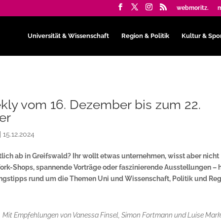
webmoritz.
m
Universität & Wissenschaft
Region & Politik
Kultur & Spo
kly vom 16. Dezember bis zum 22.
er
|
15.12.2024
lich ab in Greifswald? Ihr wollt etwas unternehmen, wisst aber nicht
ork-Shops, spannende Vorträge oder faszinierende Ausstellungen – h
ungstipps rund um die Themen Uni und Wissenschaft, Politik und Reg
Mit Empfehlungen von Vanessa Finsel, Simon Fortmann und Luise Mar