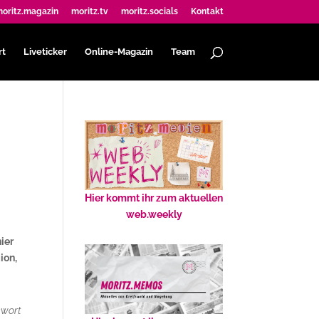
oritz.magazin
moritz.tv
moritz.socials
Kontakt
rt
Liveticker
Online-Magazin
Team
Hier kommt ihr zum aktuellen
web.weekly
ier
ion,
kwort