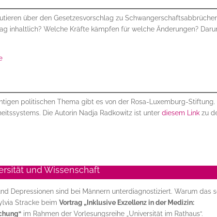
kutieren über den Gesetzesvorschlag zu Schwangerschaftsabbrüchen
lag inhaltlich? Welche Kräfte kämpfen für welche Änderungen? Dar
e
chtigen politischen Thema gibt es von der Rosa-Luxemburg-Stiftung.
eitssystems. Die Autorin Nadja Radkowitz ist unter
diesem Link
zu d
ersität und Wissenschaft
und Depressionen sind bei Männern unterdiagnostiziert. Warum das so
Sylvia Stracke beim
Vortrag „Inklusive Exzellenz in der Medizin:
schung“
im Rahmen der Vorlesungsreihe „Universität im Rathaus“.