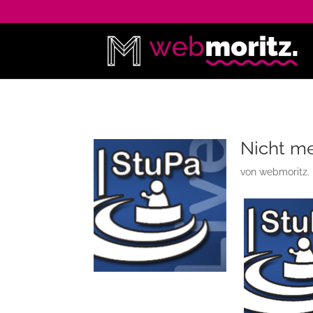
Nicht me
von
webmoritz.