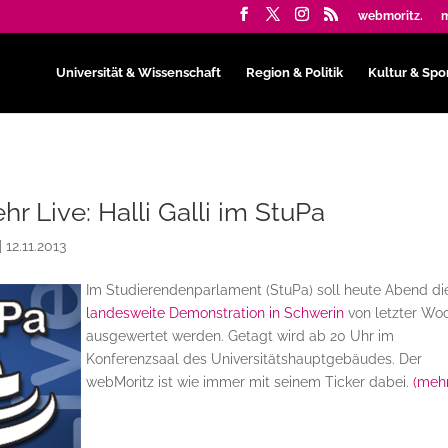
webmoritz.
m
Universität & Wissenschaft
Region & Politik
Kultur & Spo
hr Live: Halli Galli im StuPa
|
12.11.2013
Im Studierendenparlament (StuPa) soll heute Abend di
landesweite Demonstration in Schwerin
von letzter Wo
ausgewertet werden. Getagt wird ab 20 Uhr im
Konferenzsaal des Universitätshauptgebäudes. Der
webMoritz ist wie immer mit seinem Ticker dabei.
(mehr