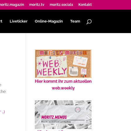
oritz.magazin
moritz.tv
moritz.socials
Kontakt
rt
Liveticker
Online-Magazin
Team
Hier kommt ihr zum aktuellen
e
web.weekly
che
 …)