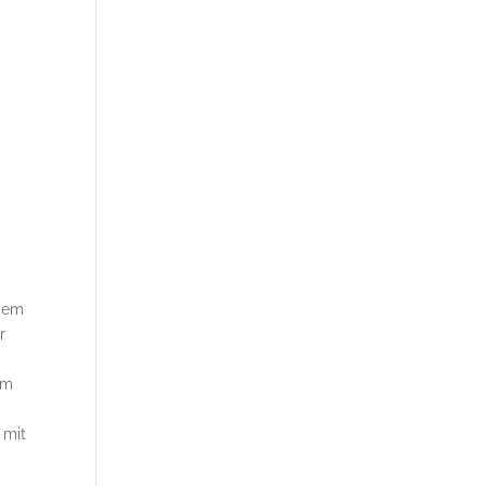
 dem
r
em
 mit