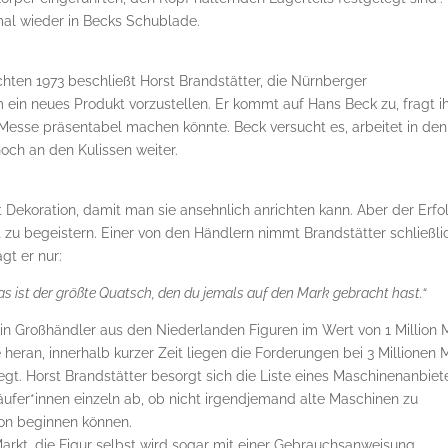
al wieder in Becks Schublade.
hten 1973 beschließt Horst Brandstätter, die Nürnberger
ein neues Produkt vorzustellen. Er kommt auf Hans Beck zu, fragt ih
 Messe präsentabel machen könnte. Beck versucht es, arbeitet in den
ch an den Kulissen weiter.
mt Dekoration, damit man sie ansehnlich anrichten kann. Aber der Erfo
t zu begeistern. Einer von den Händlern nimmt Brandstätter schließli
gt er nur:
s ist der größte Quatsch, den du jemals auf den Mark gebracht hast.“
ein Großhändler aus den Niederlanden Figuren im Wert von 1 Million 
te heran, innerhalb kurzer Zeit liegen die Forderungen bei 3 Millionen 
legt. Horst Brandstätter besorgt sich die Liste eines Maschinenanbiet
äufer*innen einzeln ab, ob nicht irgendjemand alte Maschinen zu
tion beginnen können.
kt, die Figur selbst wird sogar mit einer Gebrauchsanweisung