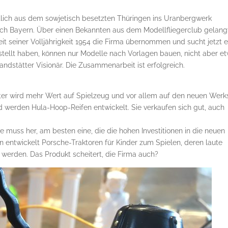
entlich aus dem sowjetisch besetzten Thüringen ins Uranbergwerk
nach Bayern. Über einen Bekannten aus dem Modellfliegerclub gelang
eit seiner Volljährigkeit 1954 die Firma übernommen und sucht jetzt 
estellt haben, können nur Modelle nach Vorlagen bauen, nicht aber e
andstätter Visionär. Die Zusammenarbeit ist erfolgreich.
ter wird mehr Wert auf Spielzeug und vor allem auf den neuen Werks
d werden Hula-Hoop-Reifen entwickelt. Sie verkaufen sich gut, auch
e muss her, am besten eine, die die hohen Investitionen in die neuen
n entwickelt Porsche-Traktoren für Kinder zum Spielen, deren laute
t werden. Das Produkt scheitert, die Firma auch?