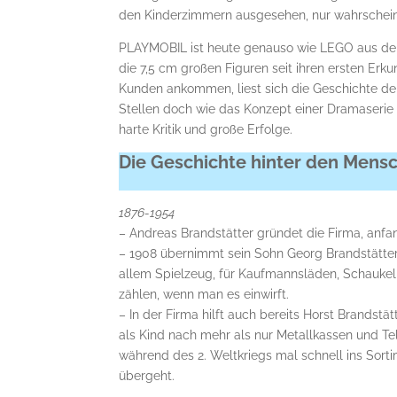
den Kinderzimmern ausgesehen, nur wahrscheinl
PLAYMOBIL ist heute genauso wie LEGO aus d
die 7,5 cm großen Figuren seit ihren ersten E
Kunden ankommen, liest sich die Geschichte der
Stellen doch wie das Konzept einer Dramaserie 
harte Kritik und große Erfolge.
Die Geschichte hinter den Mens
1876-1954
– Andreas Brandstätter gründet die Firma, anfa
– 1908 übernimmt sein Sohn Georg Brandstätter
allem Spielzeug, für Kaufmannsläden, Schaukelp
zählen, wenn man es einwirft.
– In der Firma hilft auch bereits Horst Brandst
als Kind nach mehr als nur Metallkassen und Te
während des 2. Weltkriegs mal schnell ins Sort
übergeht.