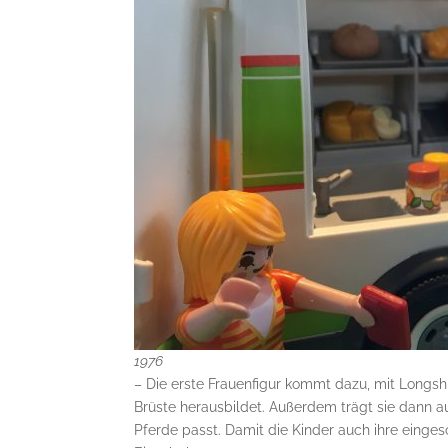
1976
– Die erste Frauenfigur kommt dazu, mit Longshi
Brüste herausbildet. Außerdem trägt sie dann au
Pferde passt. Damit die Kinder auch ihre einge