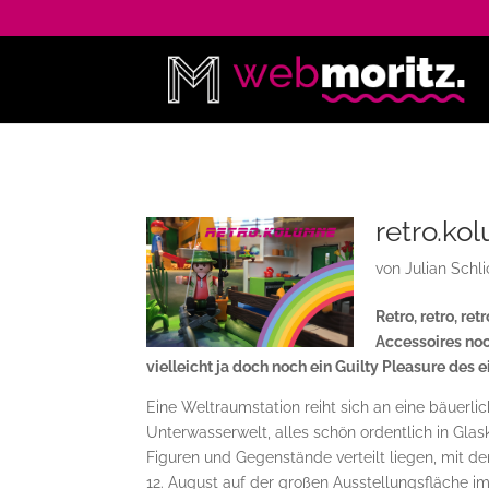
retro.k
von
Julian Schli
Retro, retro, re
Accessoires noc
vielleicht ja doch noch ein Guilty Pleasure des 
Eine Weltraumstation reiht sich an eine bäuerl
Unterwasserwelt, alles schön ordentlich in Glas
Figuren und Gegenstände verteilt liegen, mit d
12. August auf der großen Ausstellungsfläche im