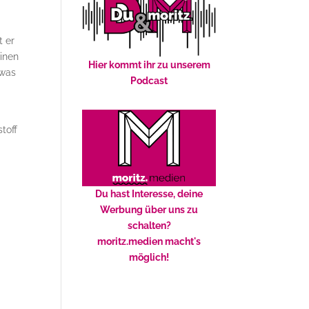
t er
einen
Hier kommt ihr zu unserem
twas
Podcast
toff
Du hast Interesse, deine
Werbung über uns zu
schalten?
moritz.medien macht's
möglich!