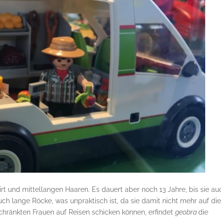
rt und mittellangen Haaren. Es dauert aber noch 13 Jahre, bis sie au
ch lange Röcke, was unpraktisch ist, da sie damit nicht mehr auf di
schränkten Frauen auf Reisen schicken können, erfindet
geobra
die