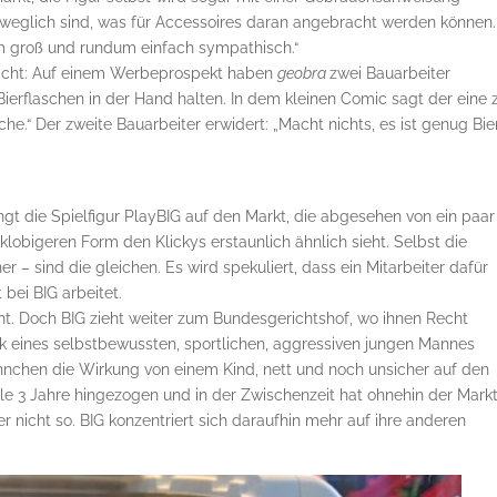
eweglich sind, was für Accessoires daran angebracht werden können.
 cm groß und rundum einfach sympathisch.“
macht: Auf einem Werbeprospekt haben
geobra
zwei Bauarbeiter
t Bierflaschen in der Hand halten. In dem kleinen Comic sagt der eine
he.“ Der zweite Bauarbeiter erwidert: „Macht nichts, es ist genug Bie
t die Spielfigur PlayBIG auf den Markt, die abge­sehen von ein paar
lobigeren Form den Klickys erstaunlich ähnlich sieht. Selbst die
r – sind die gleichen. Es wird spekuliert, dass ein Mitarbeiter dafür
t bei BIG arbeitet.
nnt. Doch BIG zieht weiter zum Bundesgerichtshof, wo ihnen Recht
k eines selbstbewussten, sportlichen, aggressiven jungen Mannes
hen die Wirkung von einem Kind, nett und noch unsicher auf den
eile 3 Jahre hingezogen und in der Zwischenzeit hat ohnehin der Mark
r nicht so. BIG konzentriert sich daraufhin mehr auf ihre anderen