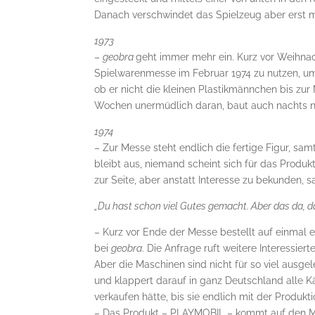
Danach verschwindet das Spielzeug aber erst m
1973
–
geobra
geht immer mehr ein. Kurz vor Weihnac
Spielwarenmesse im Februar 1974 zu nutzen, um 
ob er nicht die kleinen Plastikmännchen bis zur
Wochen unermüdlich daran, baut auch nachts no
1974
– Zur Messe steht endlich die fertige Figur, sa
bleibt aus, niemand scheint sich für das Produk
zur Seite, aber anstatt Interesse zu bekunden, sa
„Du hast schon viel Gutes gemacht. Aber das da, da
– Kurz vor Ende der Messe bestellt auf einmal 
bei
geobra
. Die Anfrage ruft weitere Interessier
Aber die Maschinen sind nicht für so viel ausge
und klappert darauf in ganz Deutschland alle K
verkaufen hätte, bis sie endlich mit der Produk
– Das Produkt – PLAYMOBIL – kommt auf den Mar