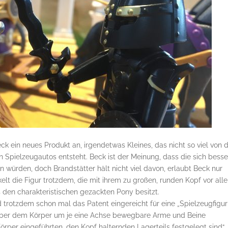
Beck ein neues Produkt an, irgendetwas Kleines, das nicht so viel von
n Spielzeugautos entsteht. Beck ist der Meinung, dass die sich besse
 würden, doch Brandstätter hält nicht viel davon, erlaubt Beck nur
elt die Figur trotzdem, die mit ihrem zu großen, runden Kopf vor all
 den charakteristischen gezackten Pony besitzt.
 trotzdem schon mal das Patent eingereicht für eine „Spielzeugfigur
nüber dem Körper um je eine Achse bewegbare Arme und Beine
örper eingeführten, den Kopf halternden Lagerteils festgelegt sind“.