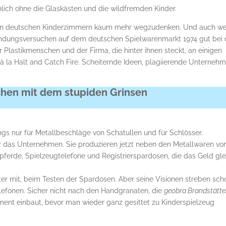
ich ohne die Glaskästen und die wildfremden Kinder.
en deutschen Kinderzimmern kaum mehr wegzudenken. Und auch w
rkundungsversuchen auf dem deutschen Spielwarenmarkt 1974 gut bei
 Plastikmenschen und der Firma, die hinter ihnen steckt, an einigen
à la Halt and Catch Fire. Scheiternde Ideen, plagiierende Unternehm
chen mit dem stupiden Grinsen
ngs nur für Metallbeschläge von Schatullen und für Schlösser.
 das Unternehmen. Sie produzieren jetzt neben den Metallwaren vo
ferde, Spielzeugtelefone und Registrierspardosen, die das Geld gle
ätter mit, beim Testen der Spardosen. Aber seine Visionen streben sch
lefonen. Sicher nicht nach den Handgranaten, die
geobra Brandstätte
iment einbaut, bevor man wieder ganz gesittet zu Kinderspielzeug