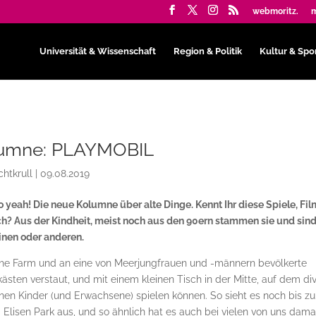
webmoritz.
m
Universität & Wissenschaft
Region & Politik
Kultur & Spo
olumne: PLAYMOBIL
chtkrull
|
09.08.2019
tro yeah! Die neue Kolumne über alte Dinge. Kennt Ihr diese Spiele, Fil
h? Aus der Kindheit, meist noch aus den 90ern stammen sie und sin
einen oder anderen.
iche Farm und an eine von Meerjungfrauen und -männern bevölkerte
kästen verstaut, und mit einem kleinen Tisch in der Mitte, auf dem di
enen Kinder (und Erwachsene) spielen können. So sieht es noch bis z
 Elisen Park aus, und so ähnlich hat es auch bei vielen von uns dama