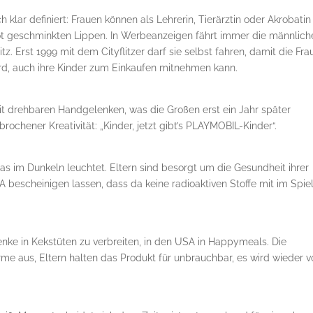
klar definiert: Frauen können als Lehrerin, Tierärztin oder Akrobatin
 rot geschminkten Lippen. In Werbeanzeigen fährt immer die männlich
tz. Erst 1999 mit dem Cityflitzer darf sie selbst fahren, damit die Fra
rd, auch ihre Kinder zum Einkaufen mitnehmen kann.
mit drehbaren Handgelenken, was die Großen erst ein Jahr später
hener Kreativität: „Kinder, jetzt gibt’s PLAYMOBIL-Kinder“.
as im Dunkeln leuchtet. Eltern sind besorgt um die Gesundheit ihrer
A bescheinigen lassen, dass da keine radioaktiven Stoffe mit im Spie
ke in Kekstüten zu verbreiten, in den USA in Happymeals. Die
rme aus, Eltern halten das Produkt für unbrauchbar, es wird wieder 