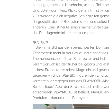
herausgegeben, die beschreibt, welche Teile b
Und: „Die Figur – kurz Klicky genannt – ist 7,5
– Es werden gleich negative Schlagzeilen ge
dargestellt, die auf Bierkisten sitzen und selbs
anderen: „Das ist heute schon meine fünfte Flasc
da.“ Das Jugendministerium ist empört.
1975-1978
– Die Firma BIG aus dem benachbarten Dorf bring
Zentimetern mehr in der Größe und einer etwas k
Themenbereiche – Ritter, Bauarbeiter und Indiane
verantwortlich ist, der früher bei
geobra
und jetz
– Horst Brandstätter reicht Klage ein und gewi
gegeben wird, da „PlayBIG-Figuren den Eindruc
vermitteln, demgegenüber das PLAYMOBIL-Männc
Beinen, habe“. Aber der Streit hat sich mittlerw
entschieden. PLAYMOBIL ist beliebt, PlayBIG ehe
Produkte – darunter das Bobbycar.