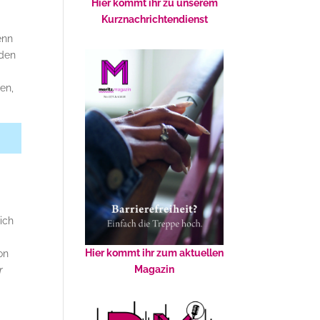
Hier kommt ihr zu unserem
Kurznachrichtendienst
enn
 den
en,
r
ich
Hier kommt ihr zum aktuellen
on
Magazin
r