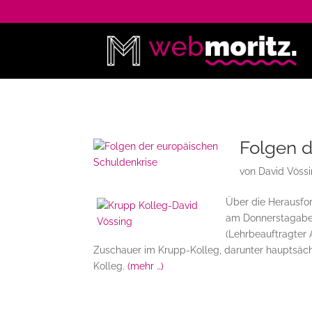
Folgen d
von
David Vöss
Über die Herausfo
am Donnerstagaben
(Lehrbeauftragter 
Zuschauer im Krupp-Kolleg, darunter hauptsäc
Kolleg.
(mehr …)