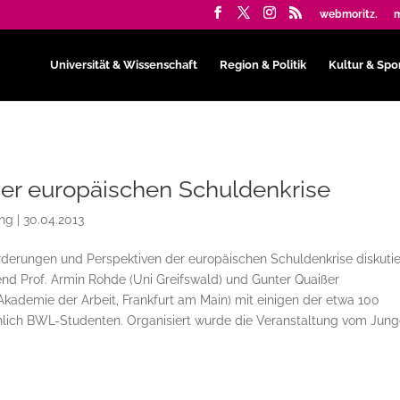
webmoritz.
m
Universität & Wissenschaft
Region & Politik
Kultur & Spo
er europäischen Schuldenkrise
ing
|
30.04.2013
rderungen und Perspektiven der europäischen Schuldenkrise diskutie
d Prof. Armin Rohde (Uni Greifswald) und Gunter Quaißer
Akademie der Arbeit, Frankfurt am Main) mit einigen der etwa 100
hlich BWL-Studenten. Organisiert wurde die Veranstaltung vom Jun