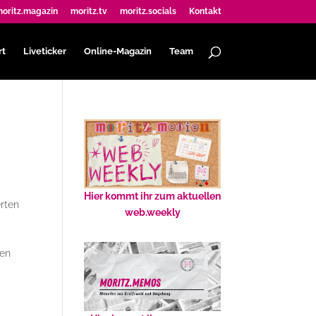
oritz.magazin
moritz.tv
moritz.socials
Kontakt
rt
Liveticker
Online-Magazin
Team
Hier kommt ihr zum aktuellen
rten
web.weekly
gen