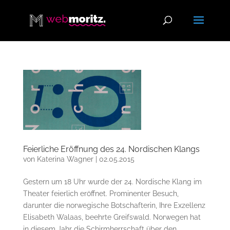
Feierliche Eröffnung des 24. Nordischen Klangs
von
Katerina Wagner
|
02.05.2015
Gestern um 18 Uhr wurde der 24. Nordische Klang im
Theater feierlich eröffnet. Prominenter Besuch,
darunter die norwegische Botschafterin, Ihre Exzellenz
Elisabeth Walaas, beehrte Greifswald. Norwegen hat
in diesem Jahr die Schirmherrschaft über den