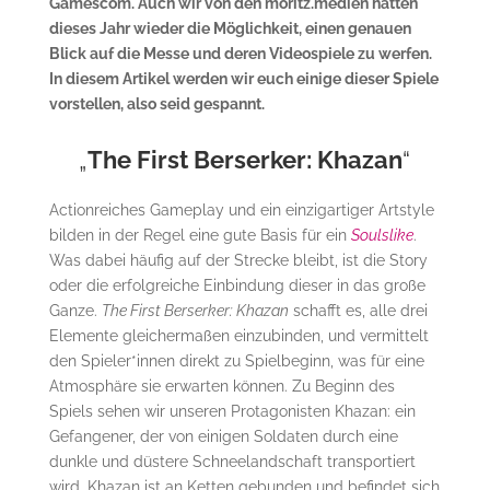
Gamescom. Auch wir von den moritz.medien hatten
dieses Jahr wieder die Möglichkeit, einen genauen
Blick auf die Messe und deren Videospiele zu werfen.
In diesem Artikel werden wir euch einige dieser Spiele
vorstellen, also seid gespannt.
„
The First Berserker: Khazan
“
Actionreiches Gameplay und ein einzigartiger Artstyle
bilden in der Regel eine gute Basis für ein
Soulslike
.
Was dabei häufig auf der Strecke bleibt, ist die Story
oder die erfolgreiche Einbindung dieser in das große
Ganze.
The First Berserker: Khazan
schafft es, alle drei
Elemente gleichermaßen einzubinden, und vermittelt
den Spieler*innen direkt zu Spielbeginn, was für eine
Atmosphäre sie erwarten können. Zu Beginn des
Spiels sehen wir unseren Protagonisten Khazan: ein
Gefangener, der von einigen Soldaten durch eine
dunkle und düstere Schneelandschaft transportiert
wird. Khazan ist an Ketten gebunden und befindet sich