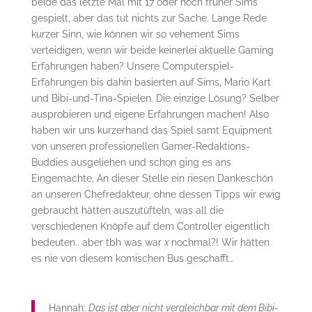
beide das letzte Mal mit 17 oder noch früher Sims
gespielt, aber das tut nichts zur Sache. Lange Rede
kurzer Sinn, wie können wir so vehement Sims
verteidigen, wenn wir beide keinerlei aktuelle Gaming
Erfahrungen haben? Unsere Computerspiel-
Erfahrungen bis dahin basierten auf Sims, Mario Kart
und Bibi-und-Tina-Spielen. Die einzige Lösung? Selber
ausprobieren und eigene Erfahrungen machen! Also
haben wir uns kurzerhand das Spiel samt Equipment
von unseren professionellen Gamer-Redaktions-
Buddies ausgeliehen und schon ging es ans
Eingemachte. An dieser Stelle ein riesen Dankeschön
an unseren Chefredakteur, ohne dessen Tipps wir ewig
gebraucht hätten auszutüfteln, was all die
verschiedenen Knöpfe auf dem Controller eigentlich
bedeuten.. aber tbh was war
x
nochmal?! Wir hätten
es nie von diesem komischen Bus geschafft…
Hannah:
Das ist aber nicht vergleichbar mit dem Bibi-