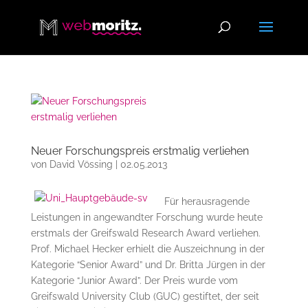
Neuer Forschungspreis erstmalig verliehen
von
David Vössing
|
02.05.2013
Für herausragende
Leistungen in angewandter Forschung wurde heute
erstmals der Greifswald Research Award verliehen.
Prof. Michael Hecker erhielt die Auszeichnung in der
Kategorie “Senior Award” und Dr. Britta Jürgen in der
Kategorie “Junior Award”. Der Preis wurde vom
Greifswald University Club (GUC) gestiftet, der seit