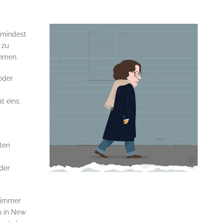
umindest
 zu
ommen.
oder
t eins.
ten
der
zimmer
u in New