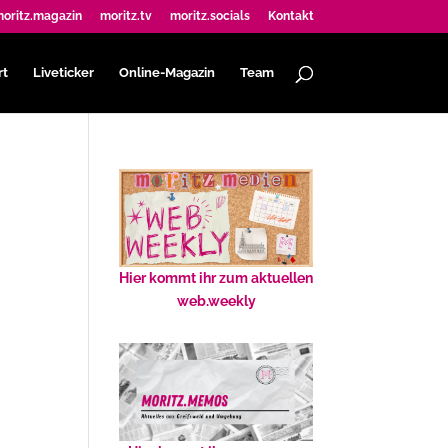
oritz.magazin
moritz.tv
moritz.socials
Kontakt
rt
Liveticker
Online-Magazin
Team
Hier kommt ihr zum aktuellen
web.weekly