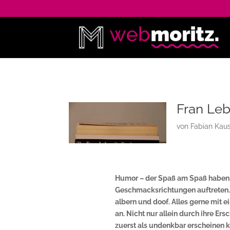
Fran Le
von
Fabian Kau
Humor
–
der Spaß am Spaß haben.
Geschmacksrichtungen auftreten. S
albern und doof. Alles gerne mit 
an. Nicht nur allein durch ihre Er
zuerst als undenkbar erscheinen 