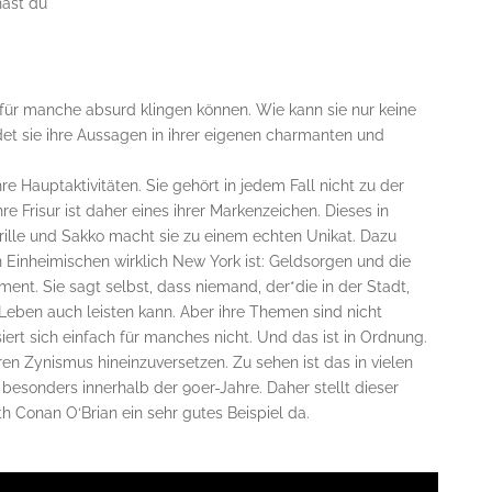
hast du
für manche absurd klingen können. Wie kann sie nur keine
t sie ihre Aussagen in ihrer eigenen charmanten und
 Hauptaktivitäten. Sie gehört in jedem Fall nicht zu der
Ihre Frisur ist daher eines ihrer Markenzeichen. Dieses in
rille und Sakko macht sie zu einem echten Unikat. Dazu
n Einheimischen wirklich New York ist: Geldsorgen und die
t. Sie sagt selbst, dass niemand, der*die in der Stadt,
s Leben auch leisten kann. Aber ihre Themen sind nicht
iert sich einfach für manches nicht. Und das ist in Ordnung.
hren Zynismus hineinzuversetzen. Zu sehen ist das in vielen
 besonders innerhalb der 90er-Jahre. Daher stellt dieser
th Conan O‘Brian ein sehr gutes Beispiel da.