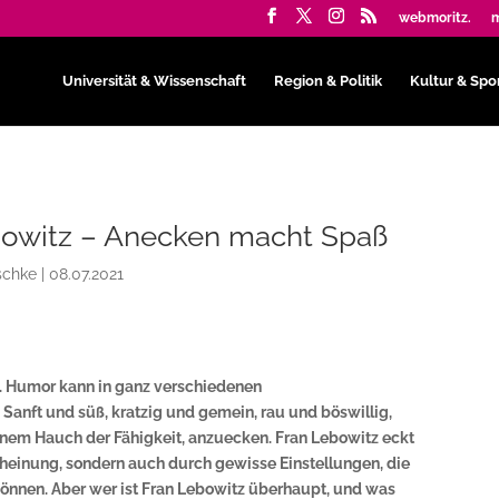
webmoritz.
m
Universität & Wissenschaft
Region & Politik
Kultur & Spo
bowitz – Anecken macht Spaß
schke
|
08.07.2021
 Humor kann in ganz verschiedenen
anft und süß, kratzig und gemein, rau und böswillig,
einem Hauch der Fähigkeit, anzuecken. Fran Lebowitz eckt
scheinung, sondern auch durch gewisse Einstellungen, die
können. Aber wer ist Fran Lebowitz überhaupt, und was