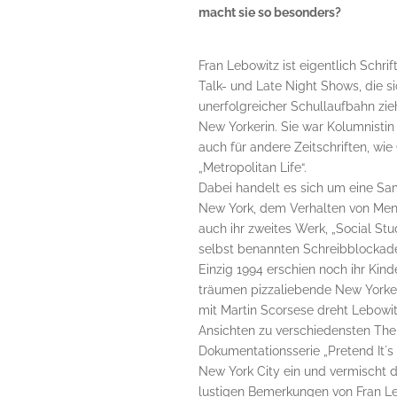
macht sie so besonders?
Fran Lebowitz ist eigentlich Schrift
Talk- und Late Night Shows, die s
unerfolgreicher Schullaufbahn zieh
New Yorkerin. Sie war Kolumnisti
auch für andere Zeitschriften, wi
„Metropolitan Life“.
Dabei handelt es sich um eine Sa
New York, dem Verhalten von Mens
auch ihr zweites Werk, „Social Stu
selbst benannten Schreibblockade
Einzig 1994 erschien noch ihr Kin
träumen pizzaliebende New York
mit Martin Scorsese dreht Lebowit
Ansichten zu verschiedensten Them
Dokumentationsserie „Pretend It´s
New York City ein und vermischt d
lustigen Bemerkungen von Fran Le