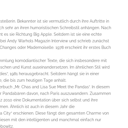
stellerin. Bekannter ist sie vermutlich durch ihre Auftritte in
ich sehr an ihren humoristischen Schreibstil anhängen. Nach
t es sie Richtung Big Apple. Seitdem ist sie eine echte
n bei Andy Warhols Magazin Interview und schrieb zunächst
e Changes oder Mademoiselle. 1978 erscheint ihr erstes Buch
mmlung komödiantischer Texte, die sich insbesondere mit
chen und Kunst auseinandersetzen. Im ähnlichen Stil wird
dies“, 1981 herausgebracht. Seitdem hängt sie in einer
, die bis zum heutigen Tage anhält.
derbuch „Mr. Chas and Lisa Sue Meet the Pandas“. In diesem
er Pandabären davon, nach Paris auszuwandern. Zusammen
z 2010 eine Dokumentation über sich selbst und ihre
en. Ähnlich ist auch in diesem Jahr die
 a City“ erschienen. Diese fängt den gesamten Charme von
iesen mit den intelligenten und manchmal einfach nur
bowitz.