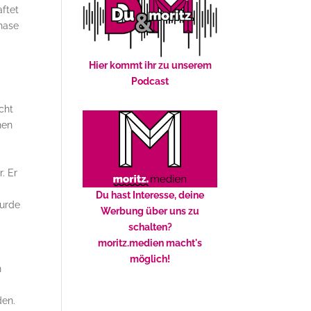
aftet
phase
Hier kommt ihr zu unserem
Podcast
echt
nen
r
. Er
Du hast Interesse, deine
wurde
Werbung über uns zu
schalten?
moritz.medien macht's
möglich!
n
den.