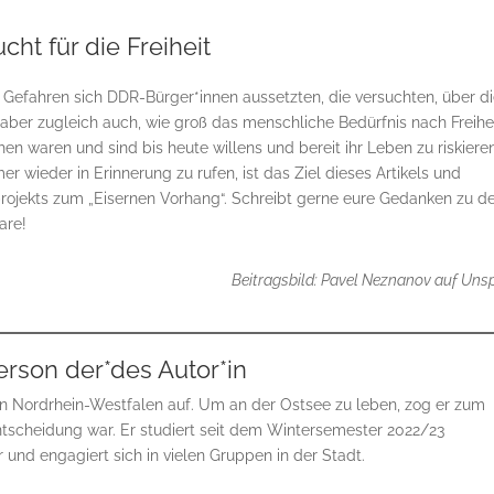
ucht für die Freiheit
n Gefahren sich DDR-Bürger*innen aussetzten, die versuchten, über d
 aber zugleich auch, wie groß das menschliche Bedürfnis nach Freihe
en waren und sind bis heute willens und bereit ihr Leben zu riskieren
r wieder in Erinnerung zu rufen, ist das Ziel dieses Artikels und
projekts zum „Eisernen Vorhang“. Schreibt gerne eure Gedanken zu 
are!
Beitragsbild: Pavel Neznanov auf Uns
erson der*des Autor*in
n Nordrhein-Westfalen auf. Um an der Ostsee zu leben, zog er zum
ntscheidung war. Er studiert seit dem Wintersemester 2022/23
 und engagiert sich in vielen Gruppen in der Stadt.