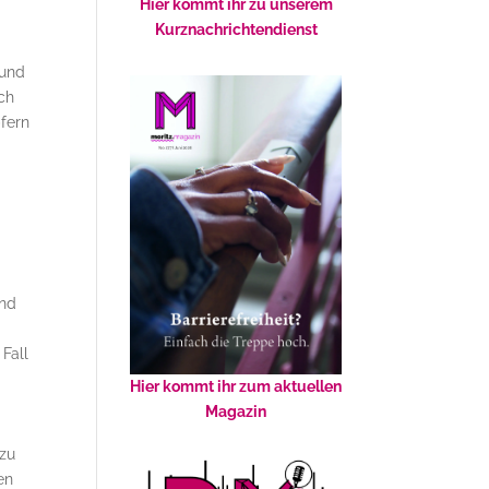
Hier kommt ihr zu unserem
Kurznachrichtendienst
 und
ch
pfern
und
Fall
Hier kommt ihr zum aktuellen
Magazin
 zu
en