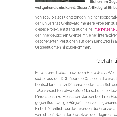
fliehen.
Im Gege
weitgehend unbekannt. Dieser Artikel gibt Einbli
Von 2018 bis 2023 entstanden in einer kooperati
der Universität Greifswald mehrere Arbeiten zu
dieses Projekt entstand auch eine
Internetseite
der innerdeutschen Grenze mit einer interaktive
gescheiterten Versuchen auf dem Landweg in an
Ostseefluchten hinzugekommen.
Gefährl
Bereits unmittelbar nach dem Ende des 2. Wel
später aus der DDR über die Ostsee in die wes
Deutschland, nach Dänemark oder nach Schw
1989 versuchten etwa 5.600 Menschen die Flucht
Mindestens 170 Menschen starben bei ihren Flu
gegen fluchtwillige Bürger*innen vor. In gehei
Einheit öffentlich wurden, wurden die Grenzbeam
vernichten“. Nach den Gesetzen des Regimes war