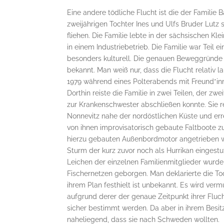
Eine andere tödliche Flucht ist die der Familie
zweijährigen Tochter Ines und Ulfs Bruder Lut
fliehen. Die Familie lebte in der sächsischen Kl
in einem Industriebetrieb. Die Familie war Teil 
besonders kulturell. Die genauen Beweggründe f
bekannt. Man weiß nur, dass die Flucht relativ
1979 während eines Polterabends mit Freund*in
Dorthin reiste die Familie in zwei Teilen, der zw
zur Krankenschwester abschließen konnte. Sie 
Nonnevitz nahe der nordöstlichen Küste und erre
von ihnen improvisatorisch gebaute Faltboote z
hierzu gebauten Außenbordmotor angetrieben we
Sturm der kurz zuvor noch als Hurrikan eingest
Leichen der einzelnen Familienmitglieder wurde
Fischernetzen geborgen. Man deklarierte die Tod
ihrem Plan festhielt ist unbekannt. Es wird ver
aufgrund derer der genaue Zeitpunkt ihrer Flucht
sicher bestimmt werden. Da aber in ihrem Besi
naheliegend, dass sie nach Schweden wollten.