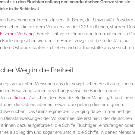
nsatz zu den Fluchten entlang der innerdeutschen Grenze sind sie
cke in ihr Schicksal.
ven Forschung der Freien Universität Berlin, der Universität Potsdam
 Menschen, die bei dem Versuch aus der DDR zu fliehen, starben. Dur
 „Eiserner Vorhang“
. Bereits seit 2020 können dort Informationen zu O
n Karte eingesehen werden. Im Herbst 2023 sind die Todesfälle aus
dere Ostblockstaaten zu fliehen und die Todesfälle aus versuchten
icher Weg in die Freiheit
tkriegs versuchten Menschen aus der sowjetischen Besatzungszone 
tlichen Besatzungszonen beziehungsweise die Bundesrepublik
eden zu
fliehen
. Zwischen dem Bau der Berliner Mauer 1961 und ihrem 
 über die Ostsee, aber nur etwa 1000 gelang dies erfolgreich.
chtversuchen. Das Grenzregime der DDR ging dabei immer heftiger
men Dienstanweisungen der Volksarmee, die erst nach der deutschen
t*innen dazu aufgefordert, die Schiffe Flüchtiger „einzufangen oder
 es also legitim und sogar erwünscht, die Schiffe, in denen Mensch