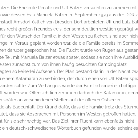
 Balzer. Die Eheleute Renate und Ulf Balzer versuchten zusammen mit 
z sowie dessen Frau Manuela Balzer im September 1979 aus der DDR 
einstadt Arnsdorf östlich von Dresden. Dort arbeiteten Ulf und Lutz Ba
eines recht großen Freundeskreis, der sehr deutlich westlich geprägt w
ür den Wunsch der Familie, in den Westen zu fliehen, sind aber nich
 lange im Voraus geplant worden war, da die Familie bereits im Somm
nen darüber gesprochen hat. Die Flucht wurde von Rügen aus gestart
eite Teil mit Manuela Balzer etwas später, sodass sie noch ihre Ausbil
reisten zunächst zum von ihnen häufig besuchten Campingplatz
gten so keinerlei Aufsehen. Der Plan bestand darin, in der Nacht zw
u einem Katamaran zu verbinden, der durch einen von Ulf Balzer spez
rden sollte. Zum Verhängnis wurde der Familie hierbei ein heftiger
uft worden war. Offensichtlich zerbrach dadurch der Katamaran, denn
n später an verschiedenen Stellen auf der offenen Ostsee in
e als Badeunfall. Der Grund dafür, dass die Familie trotz des Sturm
mutet, dass sie Absprachen mit Personen im Westen getroffen hatten,
 für sie sehr wichtig war. Das Ziel ihrer Flucht kann ebenfalls nicht
tz ein deutsch-schwedisches Wörterbuch gefunden wurde, scheint e