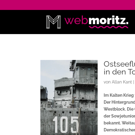
Ostseefl
in den T
von
Allan Kant
Im Kalten Krieg
Der Hintergrund
Westblock. Die 
der Sowjetunion
bekannt. Weitau
Demokratischen 