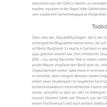
versuchten aus der DDR zu fliehen, zu versenke
wurden, mussten in der Regel hohe Geldstrafen 
vom staatlichen Sicherheitsapparat festgestell
Tödlic
Über viele der „Republikflüchtigen“, die in der 
umfangreiche Biographien konstruieren, die auf
ist Martin Burghardt. Er wuchs in Sachsen in ei
1944 geboren worden war. Sein christlicher Glau
DDR – nur wenig Nachteile. Seit er sieben Jahre a
wurde Maurer, empfand den Beruf aber als „eint
Unglücklichsein weiter. 1964 reiste er erstmal
er verhaftet, aber mangels Beweise wieder frei
erhielt einen Studienplatz im begehrten Fach 
tschechoslowakisch-österreichischen Grenze ein
wurde, woraufhin er über ein Jahr im Gefängnis 
musste. Dennoch blieb sein Wunsch, aus der DDR 
ersten Fluchtversuch und auch danach stellte 