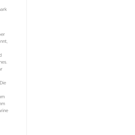
mark
0er
nnt,
d
nes.
ar
 Die
ihm
ihm
rine