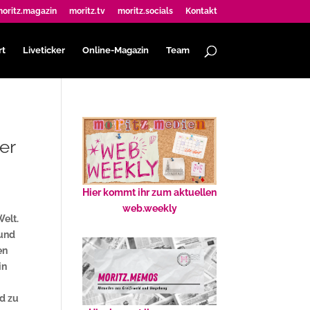
oritz.magazin
moritz.tv
moritz.socials
Kontakt
rt
Liveticker
Online-Magazin
Team
er
Hier kommt ihr zum aktuellen
web.weekly
Welt.
 und
en
in
nd zu