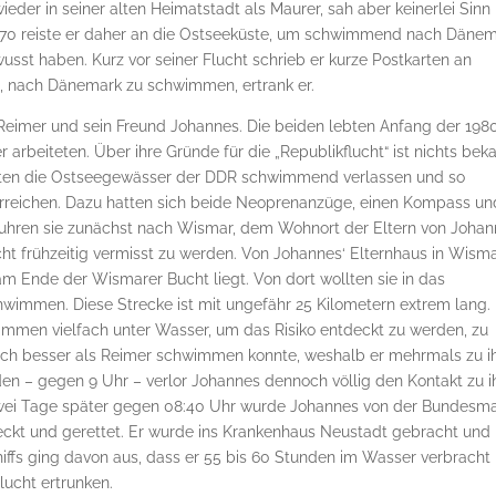
eder in seiner alten Heimatstadt als Maurer, sah aber keinerlei Sinn
970 reiste er daher an die Ostseeküste, um schwimmend nach Däne
wusst haben. Kurz vor seiner Flucht schrieb er kurze Postkarten an
h, nach Dänemark zu schwimmen, ertrank er.
 Reimer und sein Freund Johannes. Die beiden lebten Anfang der 198
 arbeiteten. Über ihre Gründe für die „Republikflucht“ ist nichts beka
wollten die Ostseegewässer der DDR schwimmend verlassen und so
erreichen. Dazu hatten sich beide Neoprenanzüge, einen Kompass un
uhren sie zunächst nach Wismar, dem Wohnort der Eltern von Johan
t frühzeitig vermisst zu werden. Von Johannes‘ Elternhaus in Wism
 am Ende der Wismarer Bucht liegt. Von dort wollten sie in das
wimmen. Diese Strecke ist mit ungefähr 25 Kilometern extrem lang.
mmen vielfach unter Wasser, um das Risiko entdeckt zu werden, zu
tlich besser als Reimer schwimmen konnte, weshalb er mehrmals zu 
n – gegen 9 Uhr – verlor Johannes dennoch völlig den Kontakt zu 
. Zwei Tage später gegen 08:40 Uhr wurde Johannes von der Bundesma
deckt und gerettet. Er wurde ins Krankenhaus Neustadt gebracht und
hiffs ging davon aus, dass er 55 bis 60 Stunden im Wasser verbracht
lucht ertrunken.