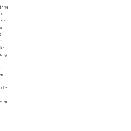
ihrer
zu
lzer
ar,
t
er
et.
dung
ei
iell
 die
es an
s