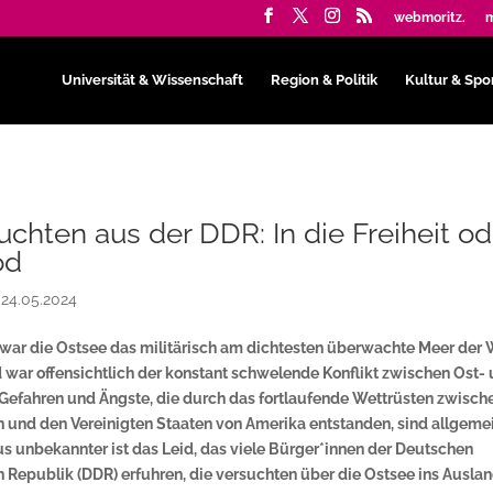
webmoritz.
m
Universität & Wissenschaft
Region & Politik
Kultur & Spo
uchten aus der DDR: In die Freiheit od
od
|
24.05.2024
 war die Ostsee das militärisch am dichtesten überwachte Meer der 
 war offensichtlich der konstant schwelende Konflikt zwischen Ost-
Gefahren und Ängste, die durch das fortlaufende Wettrüsten zwisch
 und den Vereinigten Staaten von Amerika entstanden, sind allgeme
s unbekannter ist das Leid, das viele Bürger*innen der Deutschen
Republik (DDR) erfuhren, die versuchten über die Ostsee ins Ausla