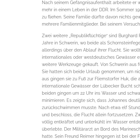
Nach seinem Gefängnisaufenthalt arbeitete er wi
mehr in einem Leben in der DDR. Im Sommer 1
zu fliehen. Seine Familie dürfte davon nichts ge
mehrere Familienmitglieder. Bei seinem Versuc
Zwei weitere „Republikflüchtige“ sind Burghard
Jahre in Schwerin, wo beide als Schornsteinfeger
allerdings über den Ablauf ihrer Flucht. Sie 
internationales oder westdeutsches Gewässer 
weitere Werkzeuge gekauft. Von Schwerin aus f
Sie hatten sich beide Urlaub genommen, um nich
aus gingen sie zu Fuß zur Fliemstorfer Huk, die
internationale Gewässer der Lübecker Bucht sch
beiden gingen um 22 Uhr ins Wasser und schwa
minimieren. Es zeigte sich, dass Johannes deu
zurückschwimmen musste. Nach etwa elf Stunde
und beschloss, die Flucht allein fortzusetzen
völlig entkräftet und unterkühlt im Wasser ent
überlebte. Der Militärarzt an Bord des Marinesc
hatte. Sein Freund Reimer hingegen ist bei der F