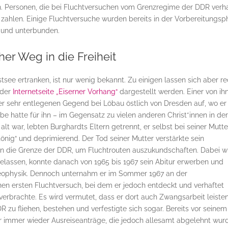
n. Personen, die bei Fluchtversuchen vom Grenzregime der DDR verh
zahlen. Einige Fluchtversuche wurden bereits in der Vorbereitungs
t und unterbunden.
her Weg in die Freiheit
Ostsee ertranken, ist nur wenig bekannt. Zu einigen lassen sich aber r
 der
Internetseite „Eiserner Vorhang“
dargestellt werden. Einer von ih
ner sehr entlegenen Gegend bei Löbau östlich von Dresden auf, wo er
be hatte für ihn – im Gegensatz zu vielen anderen Christ*innen in de
lt war, lebten Burghardts Eltern getrennt, er selbst bei seiner Mutter
önig“ und deprimierend. Der Tod seiner Mutter verstärkte sein
s an die Grenze der DDR, um Fluchtrouten auszukundschaften. Dabei 
gelassen, konnte danach von 1965 bis 1967 sein Abitur erwerben und
Geophysik. Dennoch unternahm er im Sommer 1967 an der
en ersten Fluchtversuch, bei dem er jedoch entdeckt und verhaftet
verbrachte. Es wird vermutet, dass er dort auch Zwangsarbeit leiste
zu fliehen, bestehen und verfestigte sich sogar. Bereits vor seinem
er immer wieder Ausreiseanträge, die jedoch allesamt abgelehnt wur