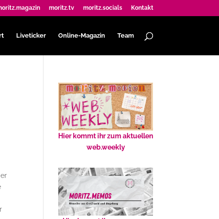
oritz.magazin
moritz.tv
moritz.socials
Kontakt
rt
Liveticker
Online-Magazin
Team
Hier kommt ihr zum aktuellen
web.weekly
der
e
r