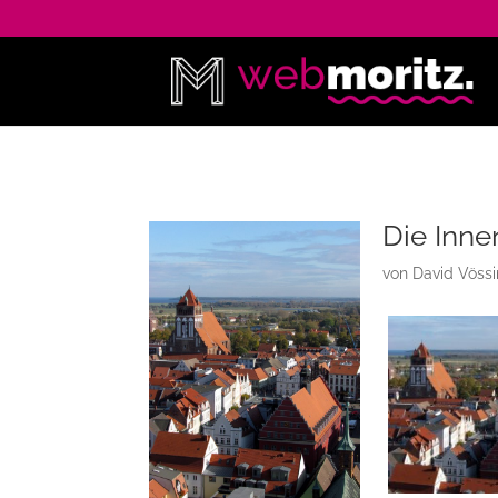
Die Inne
von
David Vöss