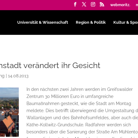
webmoritz.
m
Universität & Wissenschaft
Region & Politik
Kultur & Spo
nstadt verändert ihr Gesicht
ing
|
14.08.2013
In den nächsten zwei Jahren werden im Greifswalder
Zentrum 30 Millionen Euro in umfangreiche
Baumaßnahmen gesteckt, wie die Stadt am Montag
meldete. Dies betrifft überwiegend die Umgestaltung 
Wallanlagen und des Bahnhofsumfeldes, aber auch di
Käthe-Kollwitz-Grundschule. Radfahrer werden sich
besonders über die Sanierung der Straße Am Mühlento