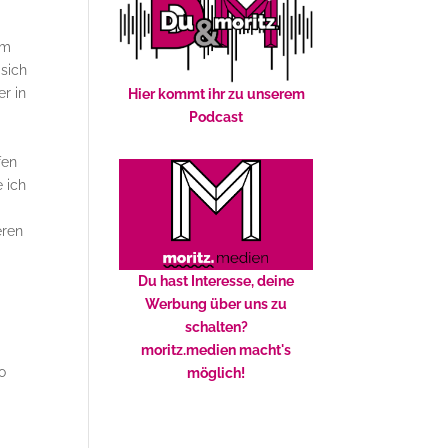
em
 sich
r in
Hier kommt ihr zu unserem
Podcast
fen
 ich
eren
Du hast Interesse, deine
Werbung über uns zu
schalten?
moritz.medien macht's
o
möglich!