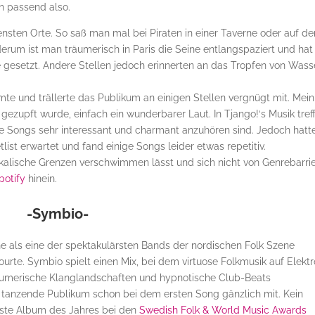
ch passend also.
ensten Orte. So saß man mal bei Piraten in einer Taverne oder auf d
erum ist man träumerisch in Paris die Seine entlangspaziert und hat
 gesetzt. Andere Stellen jedoch erinnerten an das Tropfen von Wasse
te und trällerte das Publikum an einigen Stellen vergnügt mit. Mein
e gezupft wurde, einfach ein wunderbarer Laut. In Tjango!‘s Musik tref
e Songs sehr interessant und charmant anzuhören sind. Jedoch hatte
st erwartet und fand einige Songs leider etwas repetitiv.
sikalische Grenzen verschwimmen lässt und sich nicht von Genrebarri
potify
hinein.
-Symbio-
 als eine der spektakulärsten Bands der nordischen Folk Szene
urte. Symbio spielt einen Mix, bei dem virtuose Folkmusik auf Elektr
 träumerische Klanglandschaften und hypnotische Club-Beats
tanzende Publikum schon bei dem ersten Song gänzlich mit. Kein
beste Album des Jahres bei den
Swedish Folk & World Music Awards