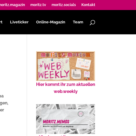
oritz.magazin
moritz.tv
moritz.socials
Kontakt
rt
Liveticker
Online-Magazin
Team
Hier kommt ihr zum aktuellen
web.weekly
pa
ngen,
ier