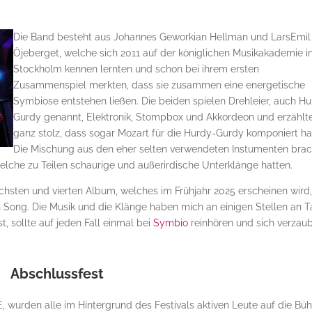
Die Band besteht aus Johannes Geworkian Hellman und LarsEmil
Öjeberget, welche sich 2011 auf der königlichen Musikakademie i
Stockholm kennen lernten und schon bei ihrem ersten
Zusammenspiel merkten, dass sie zusammen eine energetische
Symbiose entstehen ließen. Die beiden spielen Drehleier, auch H
Gurdy genannt, Elektronik, Stompbox und Akkordeon und erzählt
ganz stolz, dass sogar Mozart für die Hurdy-Gurdy komponiert ha
Die Mischung aus den eher selten verwendeten Instumenten bra
elche zu Teilen schaurige und außerirdische Unterklänge hatten.
hsten und vierten Album, welches im Frühjahr 2025 erscheinen wird
 Song. Die Musik und die Klänge haben mich an einigen Stellen an 
t, sollte auf jeden Fall einmal bei
Symbio
reinhören und sich verzau
Abschlussfest
 wurden alle im Hintergrund des Festivals aktiven Leute auf die Bü