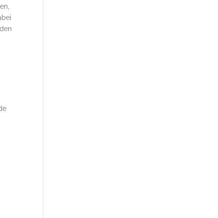
en,
abei
 den
de