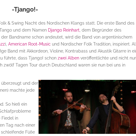
-Tjango!-
 Folk & Swing Nacht des Nordischen Klangs statt. Die erste Band des
us Tango und dem Namen
Django Reinhart
, dem Begründer des
 der Bandname schon andeutet, wird die Band von argentinischem
azz
),
American Root-Music
und Nordischer Folk Tradition, inspiriert. Al
fige Band mit Akkordeon, Violine, Kontrabass und Akustik Gitarre in e
u führte, dass Tjango! schon
zwei Alben
veröffentlichte und nicht nu
h zwölf Tagen Tour durch Deutschland waren sie nun bei uns in
l überzeugt und der
onen) machte jede
d. So hieß ein
 Schlafprobleme
 Fiedel in
den Tag nach einer
 schleifende Füße