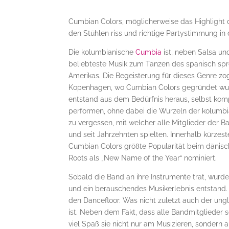
Cumbian Colors, möglicherweise das Highlight 
den Stühlen riss und richtige Partystimmung in 
Die kolumbianische
Cumbia
ist, neben Salsa un
beliebteste Musik zum Tanzen des spanisch s
Amerikas. Die Begeisterung für dieses Genre zo
Kopenhagen, wo Cumbian Colors gegründet wu
entstand aus dem Bedürfnis heraus, selbst kom
performen, ohne dabei die Wurzeln der kolumb
zu vergessen, mit welcher alle Mitglieder der 
und seit Jahrzehnten spielten. Innerhalb kürzes
Cumbian Colors größte Popularität beim dänis
Roots als „New Name of the Year“ nominiert.
Sobald die Band an ihre Instrumente trat, wurd
und ein berauschendes Musikerlebnis entstand.
den Dancefloor. Was nicht zuletzt auch der un
ist. Neben dem Fakt, dass alle Bandmitglieder s
viel Spaß sie nicht nur am Musizieren, sondern