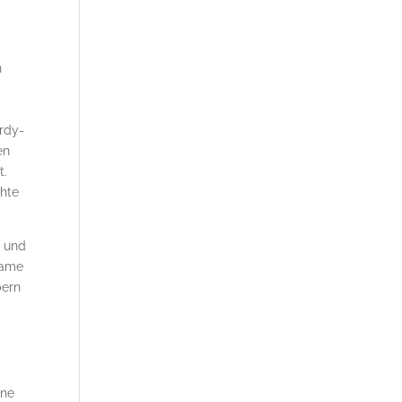
n
urdy-
en
t.
chte
, und
Tame
bern
hne