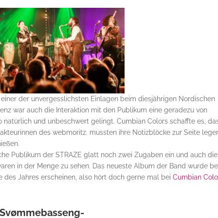
 einer der unvergesslichsten Einlagen beim diesjährigen Nordischen
nz war auch die Interaktion mit den Publikum eine geradezu von
o natürlich und unbeschwert gelingt. Cumbian Colors schaffte es, da
teurinnen des webmoritz. mussten ihre Notizblöcke zur Seite lege
ießen.
sche Publikum der STRAZE glatt noch zwei Zugaben ein und auch die
aren in der Menge zu sehen. Das neueste Album der Band wurde be
 des Jahres erscheinen, also hört doch gerne mal bei
Cumbian Colo
-Svømmebasseng-