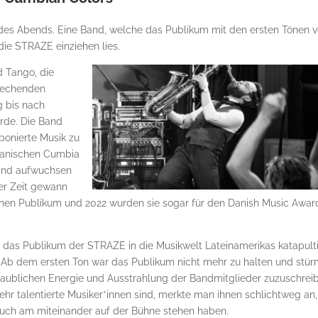
des Abends. Eine Band, welche das Publikum mit den ersten Tönen 
die STRAZE einziehen lies.
d Tango, die
prechenden
g bis nach
rde. Die Band
ponierte Musik zu
ianischen Cumbia
Band aufwuchsen
ter Zeit gewann
chen Publikum und 2022 wurden sie sogar für den Danish Music Awar
e das Publikum der STRAZE in die Musikwelt Lateinamerikas katapulti
 Ab dem ersten Ton war das Publikum nicht mehr zu halten und stür
glaublichen Energie und Ausstrahlung der Bandmitglieder zuzuschrei
ehr talentierte Musiker*innen sind, merkte man ihnen schlichtweg an,
 auch am miteinander auf der Bühne stehen haben.