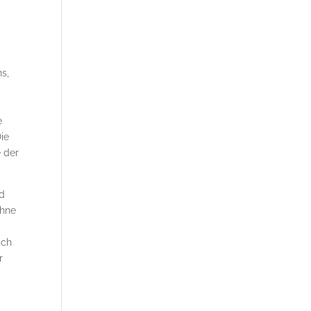
ns,
e
Die
 der
nd
ühne
e
sch
r