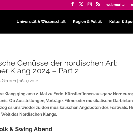
webmoritz.
m
Universität & Wissenschaft
Region & Politik
Kultur & Spo
sche Genüsse der nordischen Art:
er Klang 2024 – Part 2
n Gerpen
|
16.07.2024
he Klang ging am 12. Mai zu Ende. Künstler*innen aus ganz Nordeuro
bnis. Ob Ausstellungen, Vorträge, Filme oder musikalische Darbietu
r zog es uns wieder zu den musikalischen Angeboten des Festivals. H
he Welt des Nordischen Klangs.
olk & Swing Abend