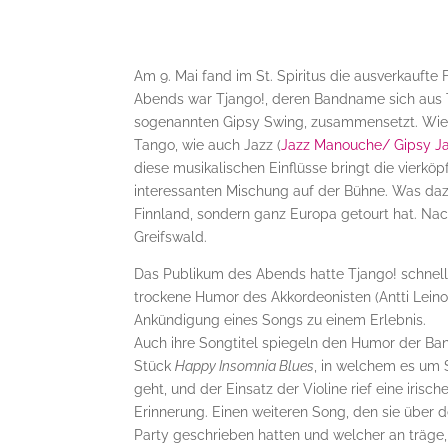
Am 9. Mai fand im St. Spiritus die ausverkaufte
Abends war Tjango!, deren Bandname sich a
sogenannten Gipsy Swing, zusammensetzt. Wie
Tango, wie auch Jazz (
Jazz Manouche/ Gipsy J
diese musikalischen Einflüsse bringt die vierköp
interessanten Mischung auf der Bühne. Was daz
Finnland, sondern ganz Europa getourt hat. Nac
Greifswald.
Das Publikum des Abends hatte Tjango! schnel
trockene Humor des Akkordeonisten (Antti Lein
Ankündigung eines Songs zu einem Erlebnis.
Auch ihre Songtitel spiegeln den Humor der Ban
Stück
Happy Insomnia Blues
, in welchem es um
geht, und der Einsatz der Violine rief eine irische
Erinnerung. Einen weiteren Song, den sie über 
Party geschrieben hatten und welcher an träge,