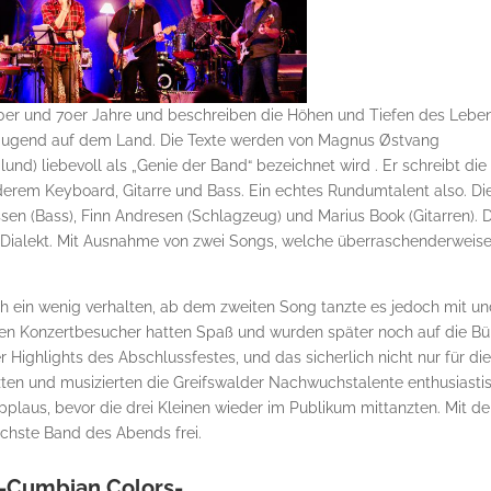
e 60er und 70er Jahre und beschreiben die Höhen und Tiefen des Lebe
er Jugend auf dem Land. Die Texte werden von Magnus Østvang
d) liebevoll als „Genie der Band“ bezeichnet wird . Er schreibt die
nderem Keyboard, Gitarre und Bass. Ein echtes Rundumtalent also. Di
sen (Bass), Finn Andresen (Schlagzeug) und Marius Book (Gitarren). 
Dialekt. Mit Ausnahme von zwei Songs, welche überraschenderweise
 ein wenig verhalten, ab dem zweiten Song tanzte es jedoch mit u
eren Konzertbesucher hatten Spaß und wurden später noch auf die B
 Highlights des Abschlussfestes, und das sicherlich nicht nur für di
ten und musizierten die Greifswalder Nachwuchstalente enthusiasti
plaus, bevor die drei Kleinen wieder im Publikum mittanzten. Mit de
ächste Band des Abends frei.
-Cumbian Colors-