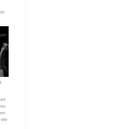
von
d
ert
mte
ben
 wie