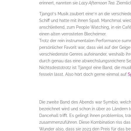
erinnert, nannten sie
Lazy Afternoon Tea
. Ziemli
Tjango!‘s Musik zaubert eine*n an die verschied
Schiff und hatte mit ihnen Spaß. Manchmal wied
anschließend, zum People Watching, in ein Café
einen alten verrosteten Blecheimer.
Trotz der rein instrumentalen Performance summ
persönlicher Favorit war, dass viel auf der Geig
verschiedenste Genres aufeinander, weshalb ihr
durch genau das eine abwechslungsreichere Setli
Nichtsdestotrotz ist Tjango! eine Band, die mu
fesseln lässt. Also hört doch gerne einmal auf
S
Die zweite Band des Abends war Symbio, welche
bezeichnet wird und schon in über 20 Ländern to
Dancehall trifft. Es gelingt ihnen problemlos,
zusammenzuführen. Diese Kombination riss das 
Wunder also, dass sie 2023 den Preis für das 