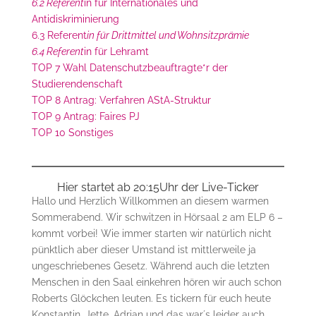
6.2 Referent
in für Internationales und
Antidiskriminierung
6.3 Referent
in für Drittmittel und Wohnsitzprämie
6.4 Referent
in für Lehramt
TOP 7 Wahl Datenschutzbeauftragte*r der
Studierendenschaft
TOP 8 Antrag: Verfahren AStA-Struktur
TOP 9 Antrag: Faires PJ
TOP 10 Sonstiges
Hier startet ab 20:15Uhr der Live-Ticker
Hallo und Herzlich Willkommen an diesem warmen
Sommerabend. Wir schwitzen in Hörsaal 2 am ELP 6 –
kommt vorbei! Wie immer starten wir natürlich nicht
pünktlich aber dieser Umstand ist mittlerweile ja
ungeschriebenes Gesetz. Während auch die letzten
Menschen in den Saal einkehren hören wir auch schon
Roberts Glöckchen leuten. Es tickern für euch heute
Konstantin, Jette, Adrian und das war´s leider auch