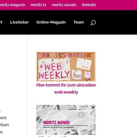
oritz.magazin
moritz.tv
moritz.socials
Kontakt
rt
Liveticker
Online-Magazin
Team
Hier kommt ihr zum aktuellen
web.weekly
n
dern
arben
ns