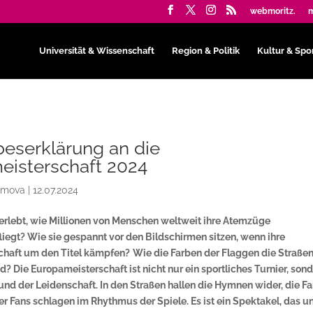
webmoritz.
m
Universität & Wissenschaft
Region & Politik
Kultur & Spo
beserklärung an die
eisterschaft 2024
lamova
|
12.07.2024
 erlebt, wie Millionen von Menschen weltweit ihre Atemzüge
liegt? Wie sie gespannt vor den Bildschirmen sitzen, wenn ihre
chaft um den Titel kämpfen?
Wie die Farben der Flaggen die Straße
? Die Europameisterschaft ist nicht nur ein sportliches Turnier, son
und der Leidenschaft. In den Straßen hallen die Hymnen wider, die F
er Fans schlagen im Rhythmus der Spiele. Es ist ein Spektakel, das u