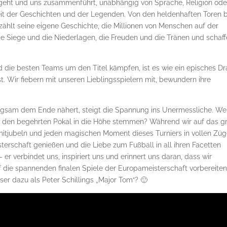
usgeht und uns zusammenführt, unabhängig von Sprache, Religion ode
 Zeit der Geschichten und der Legenden. Von den heldenhaften Toren b
zählt seine eigene Geschichte, die Millionen von Menschen auf der
die Siege und die Niederlagen, die Freuden und die Tränen und schaf
d die besten Teams um den Titel kämpfen, ist es wie ein episches D
. Wir fiebern mit unseren Lieblingsspielern mit, bewundern ihre
ngsam dem Ende nähert, steigt die Spannung ins Unermessliche. We
und den begehrten Pokal in die Höhe stemmen? Während wir auf das g
, mitjubeln und jeden magischen Moment dieses Turniers in vollen Zü
erschaft genießen und die Liebe zum Fußball in all ihren Facetten
– er verbindet uns, inspiriert uns und erinnert uns daran, dass wir
 die spannenden finalen Spiele der Europameisterschaft vorbereiten
er dazu als Peter Schillings „Major Tom“? 🙂