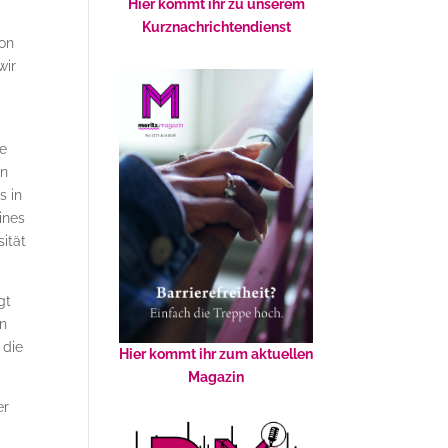
Hier kommt ihr zu unserem
Kurznachrichtendienst
von
wir
re
en
s in
ines
ität
gt
en
 die
Hier kommt ihr zum aktuellen
Magazin
er