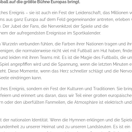
ßball auf die größte Bühne Europas bringt.
ches Ereignis – sie ist auch ein Fest der Leidenschaft, das Millionen 
ms aus ganz Europa auf dem Feld gegeneinander antreten, erleben 
. Der Jubel der Fans, die Nervenkitzel der Spiele und die
em der aufregendsten Ereignisse im Sportkalender.
hren Wurzeln verbunden fühlen, die Farben ihrer Nationen tragen und ih
jenigen, die normalerweise nicht viel mit Fußball am Hut haben, find
 und leiden mit ihren Teams mit. Es ist die Magie des Fußballs, die un
 Spiel angepfiffen wird und die Spannung, wenn die letzten Minuten e
eht. Diese Momente, wenn das Herz schneller schlägt und die Nervos
 Seele eindringen kann.
ches Ereignis, sondern ein Fest der Kulturen und Traditionen. Sie brin
eiern und erinnert uns daran, dass wir Teil einer großen europäisch
 oder den überfüllten Fanmeilen, die Atmosphäre ist elektrisch und
t der nationalen Identität. Wenn die Hymnen erklingen und die Spiel
rbundenheit zu unserer Heimat und zu unseren Landsleuten. Es ist ein