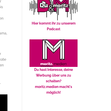
r
is
fen
Hier kommt ihr zu unserem
Podcast
rama,
r
roße
gen
Du hast Interesse, deine
Werbung über uns zu
schalten?
,
moritz.medien macht's
möglich!