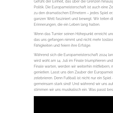
Gefühl der Einheit, das über die Grenzen hina
Politik. Die Europameisterschaft ist auch eine
zu den dramatischen Elfmetern – jedes Spiel er
ganzen Welt fasziniert und bewegt. Wir teilen 
Erinnerungen, die ein Leben lang halten.
Wenn das Turnier seinen Höhepunkt erreicht un
das uns gefangen nimmt und nicht mehr loslässt
Fähigkeiten und feiern ihre Erfolge.
Während sich die Europameisterschaft 2024 la
wird wohl am 14. Juli im Finale triumphieren 
Finale warten, werden wir weiterhin mitfiebern
genießen. Lasst uns den Zauber der Europameist
zelebrieren. Denn Fußball ist nicht nur ein Spiel 
gemeinsam stark sind! Und während wir uns auf
stimmen wir uns musikalisch ein. Was passt bess