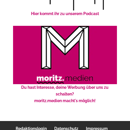
Hier kommt ihr zu unserem Podcast
Du hast Interesse, deine Werbung über uns zu
schalten?
moritz.medien macht's möglich!
Redaktionslogin
Datenschutz
Impressum