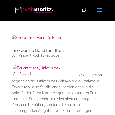
Eine warme Hand für Eltern
von
Vincent Roth
|
17.10.2014
Am 6. Oktober
begann an der Universität Greifswald die Erstiwoche.
Etwa 2.100 neue Studierende werden dann in die
Abläufe der Alma Mater eingeführt. Unter den Erstis
sind auch Studierende, die sich nicht nur um gute
Zensuren bemühen, sondern die auch die
anstrengenden Aufgaben von Eltern bewältigen