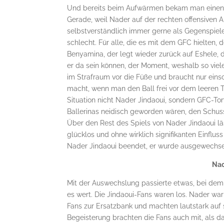
Und bereits beim Aufwärmen bekam man einen leic
Gerade, weil Nader auf der rechten offensiven A
selbstverständlich immer gerne als Gegenspiel
schlecht. Für alle, die es mit dem GFC hielten, 
Benyamina, der legt wieder zurück auf Eshele, de
er da sein können, der Moment, weshalb so vi
im Strafraum vor die Füße und braucht nur eins
macht, wenn man den Ball frei vor dem leeren To
Situation nicht Nader Jindaoui, sondern GFC-To
Ballerinas neidisch geworden wären, den Schuss
Über den Rest des Spiels von Nader Jindaoui läs
glücklos und ohne wirklich signifikanten Einfluss
Nader Jindaoui beendet, er wurde ausgewechse
Nac
Mit der Auswechslung passierte etwas, bei dem 
es wert. Die Jindaoui-Fans waren los. Nader war
Fans zur Ersatzbank und machten lautstark auf
Begeisterung brachten die Fans auch mit, als 