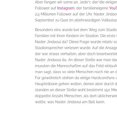
Aber fangen wir vorne an. Jede*r, der*die einige
Follower auf
Instagram
, der familieneigene
YouT
2,5 Millionen Follower auf der Uhr. Nader Jindao
September zu Gast im altehrwürdigen Volksstad
Besonders eins wurde bei dem Weg zum Stadion 
Familien mit ihren Kindern im Stadion. Die erste 
Nader Jindaoui da? Diese Frage wurde relativ sc
Stadionsprecher verlesen wurde. Auf die Ansage 
der war etwas verhalten, aber doch beantwortet
Nader Jindaoui da. An dieser Stelle war man d
mussten die Mannschaften auf das Feld einlaufe
man sagt, dass so viele Menschen noch nie an 
Für gewöhnlich stehen da einige Hardcorefans 
Haupttribüne gehen wollen, denen aber durch d
standen an dieser Stelle wohl bestimmt 150 Men
doppelte Anzahl Menschen, als dort üblicherwei
wollte, was Nader Jindaoui am Ball kann.