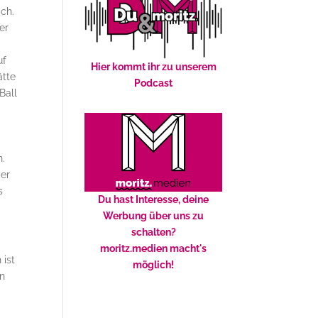
ich.
er
uf
Hier kommt ihr zu unserem
ätte
Podcast
Ball
n.
ber
s
Du hast Interesse, deine
Werbung über uns zu
schalten?
moritz.medien macht's
 ist
möglich!
en