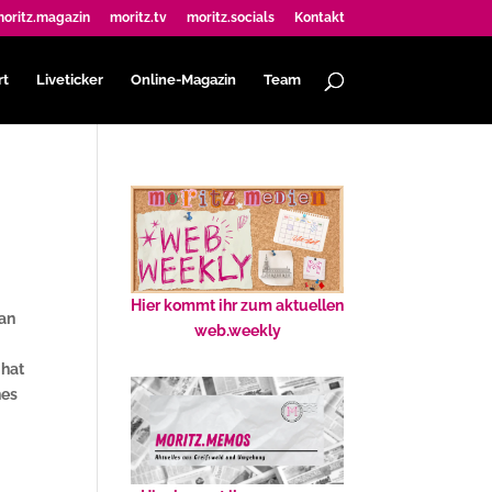
oritz.magazin
moritz.tv
moritz.socials
Kontakt
rt
Liveticker
Online-Magazin
Team
Hier kommt ihr zum aktuellen
man
web.weekly
 hat
nes