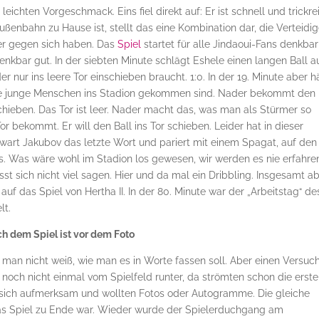
hten Vorgeschmack. Eins fiel direkt auf: Er ist schnell und trickre
ußenbahn zu Hause ist, stellt das eine Kombination dar, die Verteidig
er gegen sich haben. Das
Spiel
startet für alle Jindaoui-Fans denkbar
denkbar gut. In der siebten Minute schlägt Eshele einen langen Ball a
r nur ins leere Tor einschieben braucht. 1:0. In der 19. Minute aber h
ele junge Menschen ins Stadion gekommen sind. Nader bekommt den 
chieben. Das Tor ist leer. Nader macht das, was man als Stürmer so
r bekommt. Er will den Ball ins Tor schieben. Leider hat in dieser
rwart Jakubov das letzte Wort und pariert mit einem Spagat, auf den
. Was wäre wohl im Stadion los gewesen, wir werden es nie erfahre
st sich nicht viel sagen. Hier und da mal ein Dribbling. Insgesamt a
 auf das Spiel von Hertha II. In der 80. Minute war der „Arbeitstag“ de
lt.
h dem Spiel ist vor dem Foto
man nicht weiß, wie man es in Worte fassen soll. Aber einen Versuch
 noch nicht einmal vom Spielfeld runter, da strömten schon die erst
 sich aufmerksam und wollten Fotos oder Autogramme. Die gleiche
das Spiel zu Ende war. Wieder wurde der Spielerduchgang am