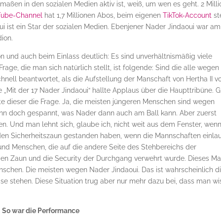
rmaßen in den sozialen Medien aktiv ist, weiß, um wen es geht. 2 Mill
ube-Channel
hat 1,7 Millionen Abos, beim eigenen
TikTok-Account
st
ui ist ein Star der sozialen Medien. Ebenjener Nader Jindaoui war am
ion.
und auch beim Einlass deutlich: Es sind unverhältnismäßig viele
Frage, die man sich natürlich stellt, ist folgende: Sind die alle wegen
hnell beantwortet, als die Aufstellung der Manschaft von Hertha II 
„Mit der 17 Nader Jindaoui“ hallte Applaus über die Haupttribüne. G
e dieser die Frage. Ja, die meisten jüngeren Menschen sind wegen
ann doch gespannt, was Nader dann auch am Ball kann. Aber zuerst
n. Und man lehnt sich, glaube ich, nicht weit aus dem Fenster, wen
den Sicherheitszaun gestanden haben, wenn die Mannschaften einlau
und Menschen, die auf die andere Seite des Stehbereichs der
en Zaun und die Security der Durchgang verwehrt wurde. Dieses Ma
schen. Die meisten wegen Nader Jindaoui. Das ist wahrscheinlich d
se stehen. Diese Situation trug aber nur mehr dazu bei, dass man w
So war die Performance