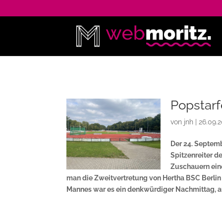
Popstarf
von
jnh
|
26.09.
Der 24. Septemb
Spitzenreiter d
Zuschauern eine
man die Zweitvertretung von Hertha BSC Berlin 
Mannes war es ein denkwürdiger Nachmittag, au