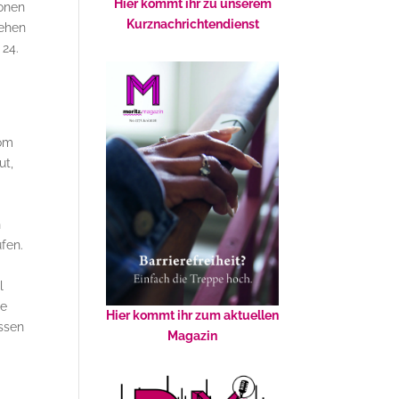
Hier kommt ihr zu unserem
ionen
Kurznachrichtendienst
ehen
 24.
vom
ut,
n
fen.
l
ie
Hier kommt ihr zum aktuellen
issen
Magazin