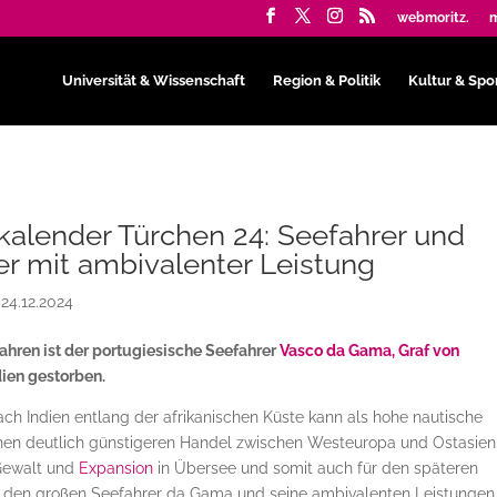
webmoritz.
m
Universität & Wissenschaft
Region & Politik
Kultur & Spo
alender Türchen 24: Seefahrer und
r mit ambivalenter Leistung
|
24.12.2024
ahren ist der portugiesische Seefahrer
Vasco da Gama, Graf von
dien gestorben.
h Indien entlang der afrikanischen Küste kann als hohe nautische
nen deutlich günstigeren Handel zwischen Westeuropa und Ostasien.
 Gewalt und
Expansion
in Übersee und somit auch für den späteren
er den großen Seefahrer da Gama und seine ambivalenten Leistungen