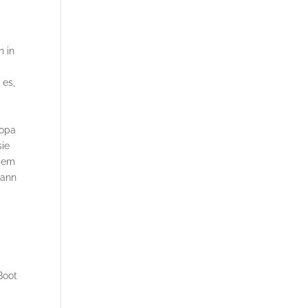
n in
 es,
ropa
sie
 dem
kann
Boot