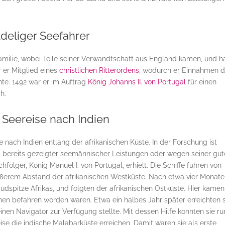
deliger Seefahrer
milie, wobei Teile seiner Verwandtschaft aus England kamen, und h
 er Mitglied eines
christlichen Ritterordens
, wodurch er Einnahmen 
te. 1492 war er im Auftrag
König Johanns II. von Portugal
für einen
h.
 Seereise nach Indien
nach Indien entlang der afrikanischen Küste. In der Forschung ist
 bereits gezeigter seemännischer Leistungen oder wegen seiner gu
olger, König Manuel I. von Portugal, erhielt. Die Schiffe fuhren von
rößerem Abstand der afrikanischen Westküste. Nach etwa vier Monat
dspitze Afrikas, und folgten der afrikanischen Ostküste. Hier kamen
nnen befahren worden waren. Etwa ein halbes Jahr später erreichten 
nen Navigator zur Verfügung stellte. Mit dessen Hilfe konnten sie r
se die indische Malabarküste erreichen. Damit waren sie als erste