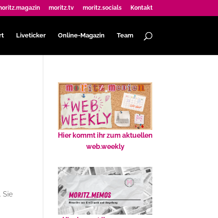
oritz.magazin
moritz.tv
moritz.socials
Kontakt
rt
Liveticker
Online-Magazin
Team
Hier kommt ihr zum aktuellen
web.weekly
 Sie