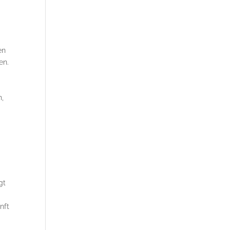
en
en.
n,
gt
nft