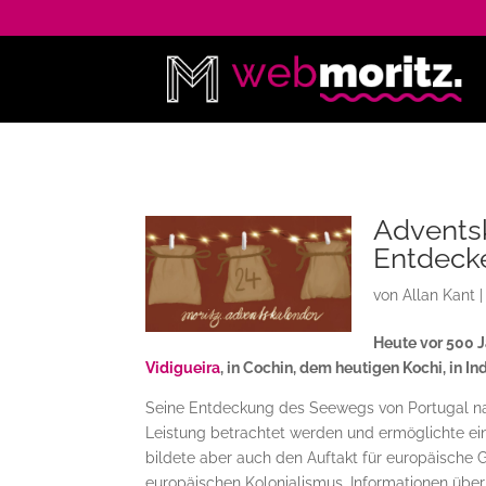
Adventsk
Entdecke
von
Allan Kant
Heute vor 500 J
Vidigueira
, in Cochin, dem heutigen Kochi, in In
Seine Entdeckung des Seewegs von Portugal nac
Leistung betrachtet werden und ermöglichte ei
bildete aber auch den Auftakt für europäische
europäischen Kolonialismus. Informationen üb