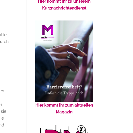
Hier kommt ihr zu unserem
Kurznachrichtendienst
atte
durch
ten
en
Hier kommt ihr zum aktuellen
 sie
Magazin
sie
und