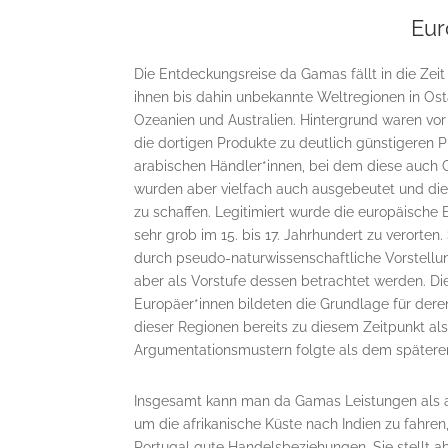
Eur
Die Entdeckungsreise da Gamas fällt in die Zeit
ihnen bis dahin unbekannte Weltregionen in Ost
Ozeanien und Australien. Hintergrund waren vor 
die dortigen Produkte zu deutlich günstigeren P
arabischen Händler*innen, bei dem diese auch
wurden aber vielfach auch ausgebeutet und die
zu schaffen. Legitimiert wurde die europäische E
sehr grob im 15. bis 17. Jahrhundert zu verort
durch pseudo-naturwissenschaftliche Vorstellu
aber als Vorstufe dessen betrachtet werden. 
Europäer*innen bildeten die Grundlage für der
dieser Regionen bereits zu diesem Zeitpunkt al
Argumentationsmustern folgte als dem spätere
Insgesamt kann man da Gamas Leistungen als am
um die afrikanische Küste nach Indien zu fahre
Portugal gute Handelsbeziehungen. Sie stellt a