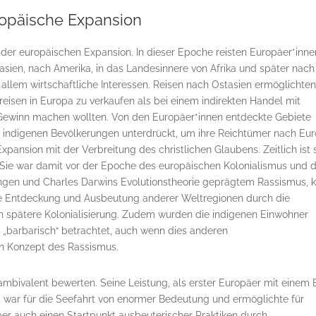
opäische Expansion
 der europäischen Expansion. In dieser Epoche reisten Europäer*inne
asien, nach Amerika, in das Landesinnere von Afrika und später nach
allem wirtschaftliche Interessen. Reisen nach Ostasien ermöglichten
reisen in Europa zu verkaufen als bei einem indirekten Handel mit
 Gewinn machen wollten. Von den Europäer*innen entdeckte Gebiete
 indigenen Bevölkerungen unterdrückt, um ihre Reichtümer nach Eu
xpansion mit der Verbreitung des christlichen Glaubens. Zeitlich ist 
en. Sie war damit vor der Epoche des europäischen Kolonialismus und
ngen und Charles Darwins Evolutionstheorie geprägtem Rassismus, 
Die Entdeckung und Ausbeutung anderer Weltregionen durch die
en spätere Kolonialisierung. Zudem wurden die indigenen Einwohner
s „barbarisch“ betrachtet, auch wenn dies anderen
n Konzept des Rassismus.
bivalent bewerten. Seine Leistung, als erster Europäer mit einem 
n, war für die Seefahrt von enormer Bedeutung und ermöglichte für
ber auch einen Startpunkt ausbeuterischer Praktiken durch