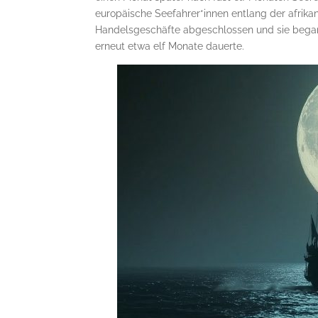
europäische Seefahrer*innen entlang der afrika
Handelsgeschäfte abgeschlossen und sie begann
erneut etwa elf Monate dauerte.