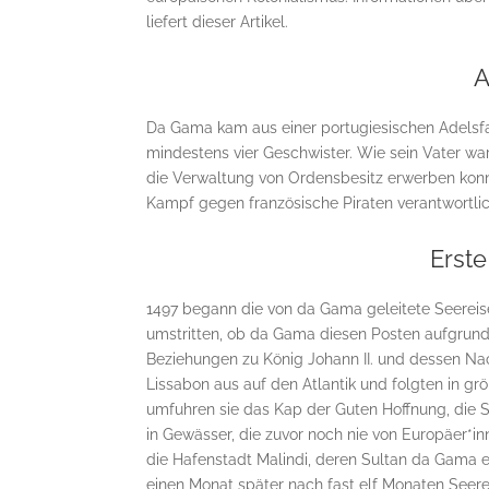
liefert dieser Artikel.
A
Da Gama kam aus einer portugiesischen Adelsfa
mindestens vier Geschwister. Wie sein Vater war
die Verwaltung von Ordensbesitz erwerben konn
Kampf gegen französische Piraten verantwortlic
Erste
1497 begann die von da Gama geleitete Seereise 
umstritten, ob da Gama diesen Posten aufgrund
Beziehungen zu König Johann II. und dessen Nachf
Lissabon aus auf den Atlantik und folgten in g
umfuhren sie das Kap der Guten Hoffnung, die Sü
in Gewässer, die zuvor noch nie von Europäer*i
die Hafenstadt Malindi, deren Sultan da Gama ei
einen Monat später nach fast elf Monaten Seerei