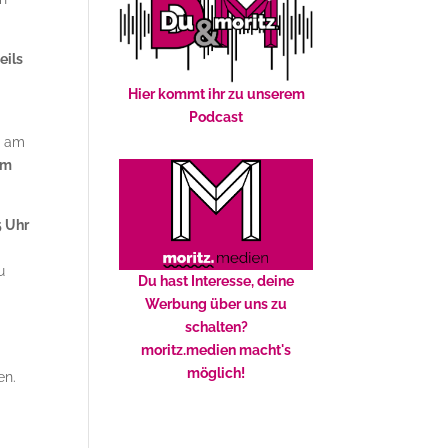
eils
Hier kommt ihr zu unserem
Podcast
r am
am
 Uhr
u
Du hast Interesse, deine
Werbung über uns zu
schalten?
moritz.medien macht's
möglich!
en.