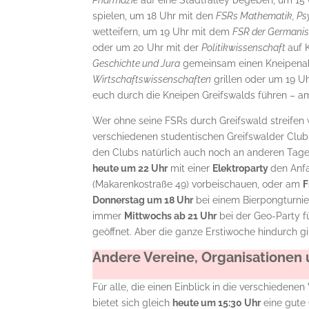
Pharmazie
auf eine Stadtralley begeben, um 1
spielen, um 18 Uhr mit den
FSRs Mathematik, Psy
wetteifern, um 19 Uhr mit dem
FSR der Germanis
oder um 20 Uhr mit der
Politikwissenschaft
auf 
Geschichte und Jura
gemeinsam einen Kneipena
Wirtschaftswissenschaften
grillen oder um 19 U
euch durch die Kneipen Greifswalds führen – 
Wer ohne seine FSRs durch Greifswald streifen w
verschiedenen studentischen Greifswalder Clubs
den Clubs natürlich auch noch an anderen Tage
heute um 22 Uhr
mit einer
Elektroparty
den Anf
(Makarenkostraße 49) vorbeischauen, oder am
F
Donnerstag um 18 Uhr
bei einem Bierpongturni
immer
Mittwochs ab 21 Uhr
bei der Geo-Party 
geöffnet. Aber die ganze Erstiwoche hindurch g
Andere Vereine, Organisationen u
Für alle, die einen Einblick in die verschiedenen
bietet sich gleich
heute um 15:30 Uhr
eine gute