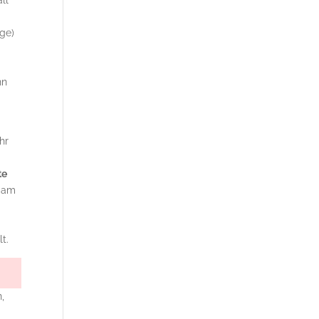
ll
ge)
,
nn
hr
te
r am
t.
n,