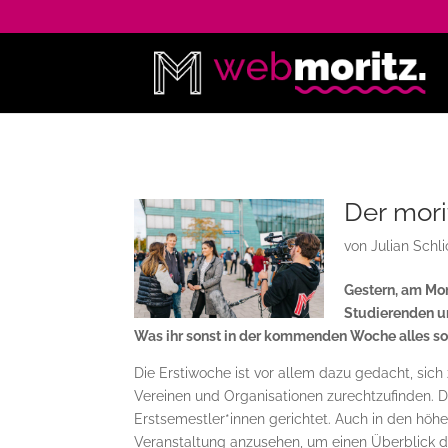
Der mori
von
Julian Schli
Gestern, am Mon
Studierenden un
Was ihr sonst in der kommenden Woche alles so e
Die Erstiwoche ist vor allem dazu gedacht, sic
Vereinen und Organisationen zurechtzufinden. Di
Erstsemestler*innen gerichtet. Auch in den höhe
Veranstaltung anzusehen, um einen Überblick da