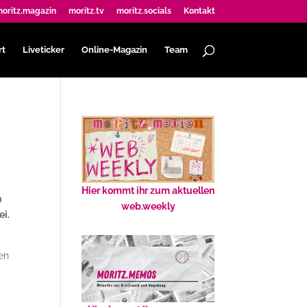
oritz.magazin
moritz.tv
moritz.socials
Kontakt
rt
Liveticker
Online-Magazin
Team
Hier kommt ihr zum aktuellen
n
web.weekly
ei.
en