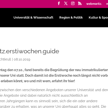
webmoritz.
m
Universität & Wissenschaft
Region & Politik
Kultur & Spo
tz.erstiwochen.guide
chtkrull
|
08.10.2019
tag den 07.10., fand bereits die Begrüßung der neu immatrikulierte
serer Uni statt. Doch damit ist die Erstiwoche noch längst nicht vorb
rleben könnt, wo und mit wem, erfahrt ihr hier!
h zwischen den verschiedenen Angeboten unserer Universität und der
e Angebote sind dabei natürlich nicht ausschließlich an
ren Jahrgängen kann es sinnvoll sein, sich die ein oder andere
rüber zu erhalten, was an unserer Uni überhaupt alles so geht. Die