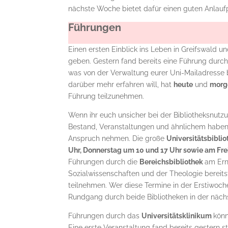
nächste Woche bietet dafür einen guten Anlauf
Führungen
Einen ersten Einblick ins Leben in Greifswald u
geben. Gestern fand bereits eine Führung durc
was von der Verwaltung eurer Uni-Mailadresse b
darüber mehr erfahren will, hat
heute
und
morg
Führung teilzunehmen.
Wenn ihr euch unsicher bei der Bibliotheksnutzu
Bestand, Veranstaltungen und ähnlichem haben w
Anspruch nehmen. Die große
Universitätsbibli
Uhr, Donnerstag um 10 und 17 Uhr sowie am Fre
Führungen durch die
Bereichsbibliothek
am Ern
Sozialwissenschaften und der Theologie bereitst
teilnehmen. Wer diese Termine in der Erstiwoche
Rundgang durch beide Bibliotheken in der näc
Führungen durch das
Universitätsklinikum
könn
Eine erste Veranstaltung fand bereits gestern s