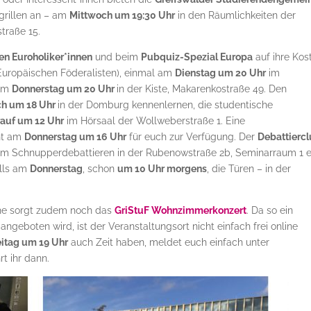
grillen an – am
Mittwoch um 19:30 Uhr
in den Räumlichkeiten der
traße 15.
en Euroholiker*innen
und beim
Pubquiz-Spezial Europa
auf ihre Kos
Europäischen Föderalisten), einmal am
Dienstag um 20 Uhr
im
 am
Donnerstag um 20 Uhr
in der Kiste, Makarenkostraße 49. Den
ch um 18 Uhr
in der Domburg kennenlernen, die studentische
auf um 12 Uhr
im Hörsaal der Wollweberstraße 1. Eine
ht am
Donnerstag um 16 Uhr
für euch zur Verfügung. Der
Debattierc
um Schnupperdebattieren in der Rubenowstraße 2b, Seminarraum 1 e
lls am
Donnerstag
, schon
um 10 Uhr morgens
, die Türen – in der
che sorgt zudem noch das
GriStuF Wohnzimmerkonzert
. Da so ein
eboten wird, ist der Veranstaltungsort nicht einfach frei online
eitag um 19 Uhr
auch Zeit haben, meldet euch einfach unter
rt ihr dann.