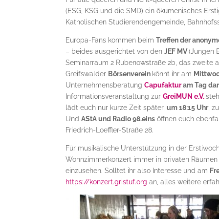
(ESG, KSG und die SMD) ein ökumenisches Ersti
Katholischen Studierendengemeinde, Bahnhofss
Europa-Fans kommen beim
Treffen der anonym
– beides ausgerichtet von den
JEF MV
(Jungen 
Seminarraum 2 Rubenowstraße 2b, das zweite
Greifswalder
Börsenverein
könnt ihr am
Mittwo
Unternehmensberatung
Capufaktur
am Tag dar
Informationsveranstaltung zur
GreiMUN e.V.
ste
lädt euch nur kurze Zeit später,
um 18:15 Uhr
, z
Und
AStA und Radio 98.eins
öffnen euch ebenfa
Friedrich-Loeffler-Straße 28.
Für musikalische Unterstützung in der Erstiwo
Wohnzimmerkonzert immer in privaten Räumen ang
einzusehen. Solltet ihr also Interesse und am
Fr
https://konzert.gristuf.org
an, alles weitere erfah