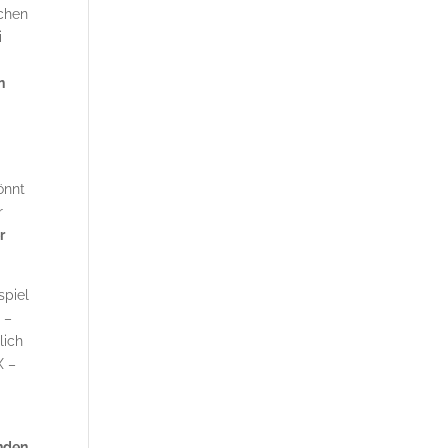
schen
i
n
önnt
r
r
spiel
 –
lich
X –
nden