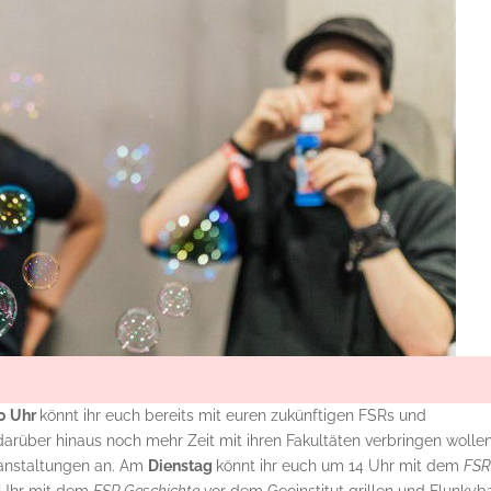
10 Uhr
könnt ihr euch bereits mit euren zukünftigen FSRs und
darüber hinaus noch mehr Zeit mit ihren Fakultäten verbringen wollen
ranstaltungen an. Am
Dienstag
könnt ihr euch um 14 Uhr mit dem
FS