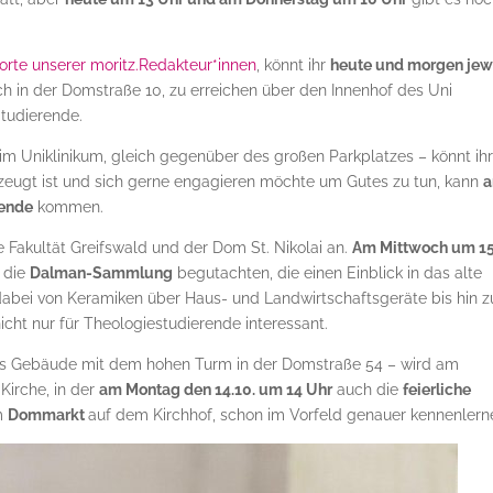
sorte unserer moritz.Redakteur*innen
, könnt ihr
heute und morgen jew
ch in der Domstraße 10, zu erreichen über den Innenhof des Uni
Studierende.
 im Uniklinikum, gleich gegenüber des großen Parkplatzes – könnt ih
eugt ist und sich gerne engagieren möchte um Gutes zu tun, kann
pende
kommen.
 Fakultät Greifswald und der Dom St. Nikolai an.
Am Mittwoch um 15
3 die
Dalman-Sammlung
begutachten, die einen Einblick in das alte
 dabei von Keramiken über Haus- und Landwirtschaftsgeräte bis hin z
cht nur für Theologiestudierende interessant.
s Gebäude mit dem hohen Turm in der Domstraße 54 – wird am
Kirche, in der
am Montag den 14.10. um 14 Uhr
auch die
feierliche
em
Dommarkt
auf dem Kirchhof, schon im Vorfeld genauer kennenlern