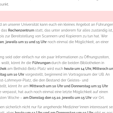
punkt.
nd an unserer Universität kann euch ein kleines Angebot an Führunge
h das
Rechenzentrum
statt, das unter anderem für alles zuständig ist
is zur Bereitstellung von Scannern und Kopierern zu tun hat. Wer
en
,
jeweils um 11 und 15 Uhr
noch einmal die Möglichkeit, an einer
ng seid oder einfach nur ein paar Informationen zu Öffnungszeiten,
ollt, könnt ihr die
Führungen
durch die beiden Bibliotheken in
othek
am Bethold-Beitz-Platz wird euch
heute um 14 Uhr, Mittwoch u
itag um 10 Uhr
vorgestellt, beginnend im Vortragsraum der UB. An
st-Lohmeyer-Platz, die den Bestand der Geistes- und
ellt, könnt ihr am
Mittwoch um 10 Uhr und Donnerstag um 15 Uhr
 verpasst, hat auch noch einmal eine letzte Möglichkeit auf einen
hsten Woche –
am Dienstag den 15.10. jeweils um 15 Uhr
vor Ort.
en sicherlich nicht nur für angehende Mediziner*innen interessant se
tatt, aber
heute um 13 Uhr und am Donnerstag um 10 Uhr
gibt es no