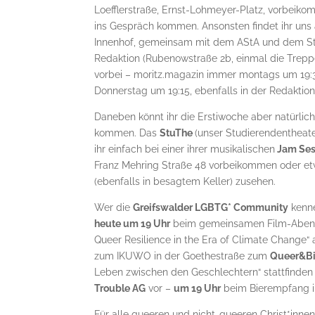
Loefflerstraße, Ernst-Lohmeyer-Platz, vorbeik
ins Gespräch kommen. Ansonsten findet ihr un
Innenhof, gemeinsam mit dem AStA und dem S
Redaktion (Rubenowstraße 2b, einmal die Trepp
vorbei – moritz.magazin immer montags um 19:3
Donnerstag um 19:15, ebenfalls in der Redaktion
Daneben könnt ihr die Erstiwoche aber natürlic
kommen. Das
StuThe
(unser Studierendentheate
ihr einfach bei einer ihrer musikalischen
Jam Ses
Franz Mehring Straße 48 vorbeikommen oder e
(ebenfalls in besagtem Keller) zusehen.
Wer die
Greifswalder LGBTG* Community
kenne
heute um 19 Uhr
beim gemeinsamen Film-Abend im
Queer Resilience in the Era of Climate Change“
zum IKUWO in der Goethestraße zum
Queer&B
Leben zwischen den Geschlechtern“ stattfinden
Trouble AG
vor –
um 19 Uhr
beim Bierempfang i
Für alle queeren und nicht-queeren Christ*innen