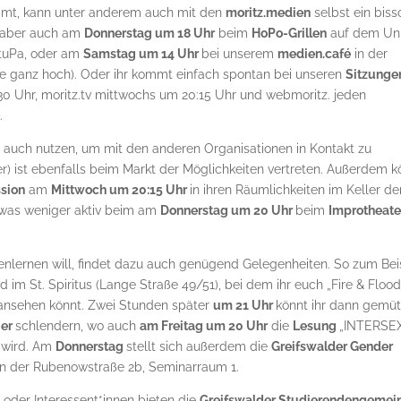
ommt, kann unter anderem auch mit den
moritz.medien
selbst ein bis
s aber auch am
Donnerstag um 18 Uhr
beim
HoPo-Grillen
auf dem Un
tuPa, oder am
Samstag um 14 Uhr
bei unserem
medien.café
in der
e ganz hoch). Oder ihr kommt einfach spontan bei unseren
Sitzunge
0 Uhr, moritz.tv mittwochs um 20:15 Uhr und webmoritz. jeden
.
h auch nutzen, um mit den anderen Organisationen in Kontakt zu
r) ist ebenfalls beim Markt der Möglichkeiten vertreten. Außerdem k
sion
am
Mittwoch um 20:15 Uhr
in ihren Räumlichkeiten im Keller de
twas weniger aktiv beim am
Donnerstag um 20 Uhr
beim
Improtheate
nlernen will, findet dazu auch genügend Gelegenheiten. So zum Bei
 St. Spiritus (Lange Straße 49/51), bei dem ihr euch „Fire & Flood
 ansehen könnt. Zwei Stunden später
um 21 Uhr
könnt ihr dann gemüt
ier
schlendern, wo auch
am Freitag um 20 Uhr
die
Lesung
„INTERSE
 wird. Am
Donnerstag
stellt sich außerdem die
Greifswalder Gender
n der Rubenowstraße 2b, Seminarraum 1.
 oder Interessent*innen bieten die
Greifswalder Studierendengemei