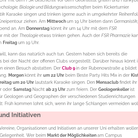
5 Uhr mit dem
FSR Geschichte
vor dem Geoinstitut grillen und Flunkyba
chologie, Biologie und Bildungswissenschaften
beim Kickerturnier
tik
Karaoke singen und trinken (gerne auch in umgekehrter Reihenfol
Kneipentour ziehen. Am
Mittwoch
um 19 Uhr bieten dann
Germanistik
bend an. Am
Donnerstag
könnt ihr um 14 Uhr mit dem
FSR
hr mit der
Theologie
etwas trinken gehen. Auch der
FSR Pharmazie
ka
am
Freitag
um 19 Uhr.
ill, kann das natürlich auch tun. Gestern haben sich bereits die
 bei der Nacht der offenen Clubs vorgestellt. Darüber hinaus könnt i
n einen Besuch abstatten. Der
Club 9
in der Rubenowstraße 4 bildet
ang.
Morgen
könnt ihr
um 22 Uhr
beim Beste Party Hits Mix in der
Kis
reitag um 20 Uhr
lautstark Karaoke singen. Den
Mensaclub
findet ih
er oder
Samstag
Nacht
ab 23 Uhr
zum feiern. Der
Geologenkeller
ist
für Geologen und Geographen der verschiedenen Studienrichtungen
ilt: Früh kommen lohnt sich, wenn ihr lange Schlangen vermeiden woll
nd Initiativen
 Vereine, Organisationen und Initiativen an unserer Uni erhalten wolle
 Gelegenheit. Wer beim
Markt der Möglichkeiten
am Campus