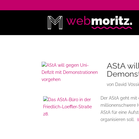
AStA wil
Demonst
von
David Vöss
Der AStA geht mit
millionenschwere H
AStA für eine Aufs
organisieren soll.