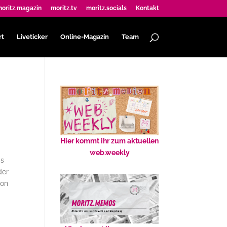
oritz.magazin
moritz.tv
moritz.socials
Kontakt
rt
Liveticker
Online-Magazin
Team
Hier kommt ihr zum aktuellen
web.weekly
as
der
ion