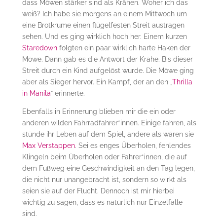
dass Möwen stärker sind als Krähen. Woher ich das
weiß? Ich habe sie morgens an einem Mittwoch um
eine Brotkrume einen flügelfesten Streit austragen
sehen. Und es ging wirklich hoch her. Einem kurzen
Staredown
folgten ein paar wirklich harte Haken der
Möwe. Dann gab es die Antwort der Krähe. Bis dieser
Streit durch ein Kind aufgelöst wurde. Die Möwe ging
aber als Sieger hervor. Ein Kampf, der an den „
Thrilla
in Manila
“ erinnerte.
Ebenfalls in Erinnerung blieben mir die ein oder
anderen wilden Fahrradfahrer*innen. Einige fahren, als
stünde ihr Leben auf dem Spiel, andere als wären sie
Max Verstappen
. Sei es enges Überholen, fehlendes
Klingeln beim Überholen oder Fahrer*innen, die auf
dem Fußweg eine Geschwindigkeit an den Tag legen,
die nicht nur unangebracht ist, sondern so wirkt als
seien sie auf der Flucht. Dennoch ist mir hierbei
wichtig zu sagen, dass es natürlich nur Einzelfälle
sind.