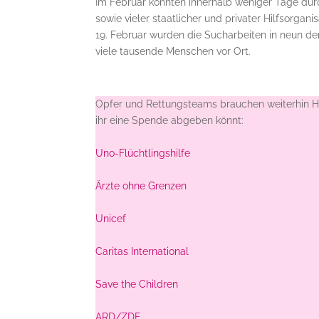
Im Februar konnten innerhalb weniger Tage du
sowie vieler staatlicher und privater Hilfsorga
19. Februar wurden die Sucharbeiten in neun der e
viele tausende Menschen vor Ort.
Opfer und Rettungsteams brauchen weiterhin Hilf
ihr eine Spende abgeben könnt:
Uno-Flüchtlingshilfe
Ärzte ohne Grenzen
Unicef
Caritas International
Save the Children
ARD/ZDF