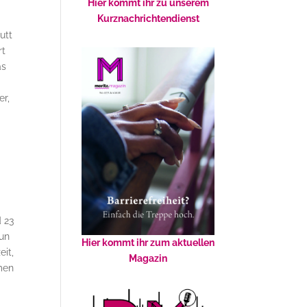
Hier kommt ihr zu unserem
Kurznachrichtendienst
utt
rt
as
er,
n
 23
nun
Hier kommt ihr zum aktuellen
it,
Magazin
rmen