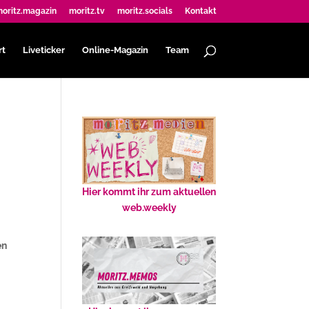
oritz.magazin
moritz.tv
moritz.socials
Kontakt
rt
Liveticker
Online-Magazin
Team
Hier kommt ihr zum aktuellen
web.weekly
en