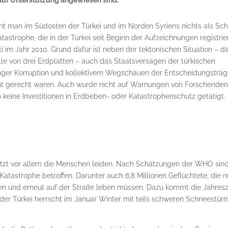
 auf Unterstützung angewiesen sind.
ht man im Südosten der Türkei und im Norden Syriens nichts als Sch
astrophe, die in der Türkei seit Beginn der Aufzeichnungen registrie
i im Jahr 2010. Grund dafür ist neben der tektonischen Situation – d
elle von drei Erdplatten – auch das Staatsversagen der türkischen
anger Korruption und kollektivem Wegschauen der Entscheidungsträg
icht gerecht waren. Auch wurde nicht auf Warnungen von Forschende
 keine Investitionen in Erdbeben- oder Katastrophenschutz getätigt.
tzt vor allem die Menschen leiden. Nach Schätzungen der WHO sind
Katastrophe betroffen. Darunter auch 6,8 Millionen Geflüchtete, die 
en und erneut auf der Straße leben müssen. Dazu kommt die Jahresze
der Türkei herrscht im Januar Winter mit teils schweren Schneestü