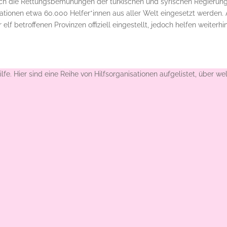
rch die Rettungsbemühungen der türkischen und syrischen Regierun
nisationen etwa 60.000 Helfer*innen aus aller Welt eingesetzt werden.
lf betroffenen Provinzen offiziell eingestellt, jedoch helfen weiterhi
e. Hier sind eine Reihe von Hilfsorganisationen aufgelistet, über we