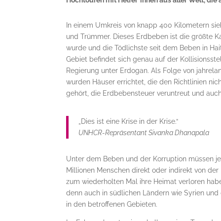
Hochtouren mit Helfer*innen aus aller Welt, die
In einem Umkreis von knapp 400 Kilometern sie
und Trümmer. Dieses Erdbeben ist die größte Kat
wurde und die Tödlichste seit dem Beben in Hait
Gebiet befindet sich genau auf der Kollisionsst
Regierung unter Erdogan. Als Folge von jahrel
wurden Häuser errichtet, die den Richtlinien n
gehört, die Erdbebensteuer veruntreut und auch
„Dies ist eine Krise in der Krise.“
UNHCR-Repräsentant Sivanka Dhanapala
Unter dem Beben und der Korruption müssen je
Millionen Menschen direkt oder indirekt von der 
zum wiederholten Mal ihre Heimat verloren hab
denn auch in südlichen Ländern wie Syrien und 
in den betroffenen Gebieten.