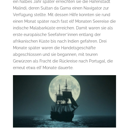
ein halbes Jahr später erreichten sie die Hafenstadt
Malindi, deren Sultan da Gama einen Navigator zur
Verfügung stellte. Mit dessen Hilfe konnten sie rund
einen Monat später nach fast elf Monaten Seereise die
indische Malabarküste erreichen. Damit waren sie als
erste europäische Seefahrer*innen entlang der
afrikanischen Küste bis nach Indien gefahren. Drei
Monate später waren die Handelsgeschäfte
abgeschlossen und sie begannen, mit teuren
Gewürzen als Fracht die Rückreise nach Portugal, die
erneut etwa elf Monate dauerte.