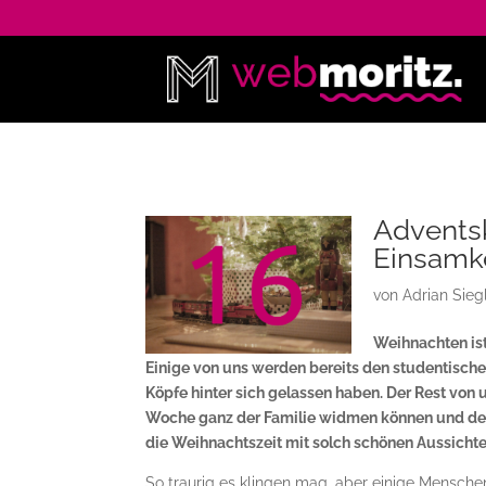
Adventsk
Einsamk
von
Adrian Sieg
Weihnachten is
Einige von uns werden bereits den studentische
Köpfe hinter sich gelassen haben. Der Rest vo
Woche ganz der Familie widmen können und den A
die Weihnachtszeit mit solch schönen Aussichte
So traurig es klingen mag, aber einige Mensche