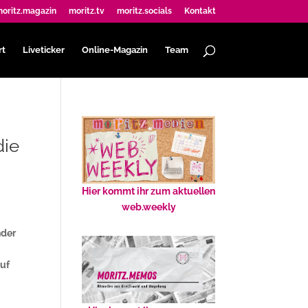
oritz.magazin
moritz.tv
moritz.socials
Kontakt
rt
Liveticker
Online-Magazin
Team
die
Hier kommt ihr zum aktuellen
web.weekly
nder
auf