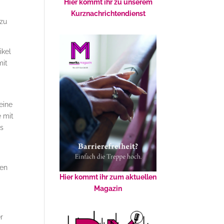
Hier kommt ihr zu unserem
Kurznachrichtendienst
 zu
ikel
mit
eine
e mit
as
den
Hier kommt ihr zum aktuellen
Magazin
r