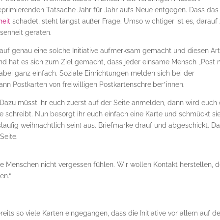
eprimierenden Tatsache Jahr für Jahr aufs Neue entgegen. Dass das
eit
schadet, steht längst außer Frage. Umso wichtiger ist es, darauf
senheit geraten.
 auf genau eine solche Initiative aufmerksam gemacht und diesen Art
d hat es sich zum Ziel gemacht, dass jeder einsame Mensch „Post 
abei ganz einfach. Soziale Einrichtungen melden sich bei der
nn Postkarten von freiwilligen Postkartenschreiber*innen.
 Dazu müsst ihr euch zuerst auf der Seite anmelden, dann wird euch 
arte schreibt. Nun besorgt ihr euch einfach eine Karte und schmückt si
äufig weihnachtlich sein) aus. Briefmarke drauf und abgeschickt. D
Seite.
me Menschen nicht vergessen fühlen. Wir wollen Kontakt herstellen, 
en.“
eits so viele Karten eingegangen, dass die Initiative vor allem auf de