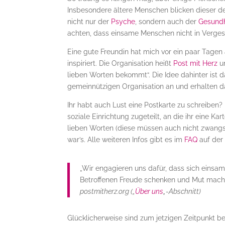
Insbesondere ältere Menschen blicken dieser d
nicht nur der
Psyche
, sondern auch der
Gesundh
achten, dass einsame Menschen nicht in Verges
Eine gute Freundin hat mich vor ein paar Tagen
inspiriert. Die Organisation heißt
Post mit Herz
un
lieben Worten bekommt“. Die Idee dahinter ist d
gemeinnützigen Organisation an und erhalten da
Ihr habt auch Lust eine Postkarte zu schreiben?
soziale Einrichtung zugeteilt, an die ihr eine K
lieben Worten (diese müssen auch nicht zwangsl
war’s. Alle weiteren Infos gibt es im
FAQ
auf der 
„Wir engagieren uns dafür, dass sich einsa
Betroffenen Freude schenken und Mut mach
postmitherz.org („
Über uns
„-Abschnitt)
Glücklicherweise sind zum jetzigen Zeitpunkt ber