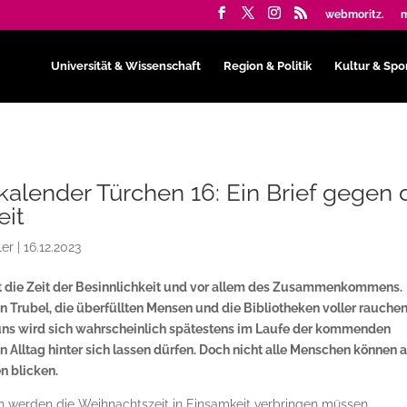
webmoritz.
m
Universität & Wissenschaft
Region & Politik
Kultur & Spo
alender Türchen 16: Ein Brief gegen 
eit
ler
|
16.12.2023
t die Zeit der Besinnlichkeit und vor allem des Zusammenkommens.
n Trubel, die überfüllten Mensen und die Bibliotheken voller rauche
n uns wird sich wahrscheinlich spätestens im Laufe der kommenden
lltag hinter sich lassen dürfen. Doch nicht alle Menschen können 
n blicken.
n werden die Weihnachtszeit in Einsamkeit verbringen müssen.