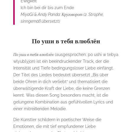
Ewigkeit
Ich bin bei dir bis zum Ende
MiyaGi & Andy Panda: Круговорот (2. Strophe,
sinngemäß übersetzt)
По уши в тебя влюблён
По уши в тебя влюблён
(ausgesprochen: po ushi w tebya
wlyublyjon) ist ein beeindruckender Track, der die
Intensität und Tiefe bedingungsloser Liebe einfängt.
Der Titel des Liedes bedeutet übersetzt „Bis über
beide Ohren in dich verliebt“ und thematisiert die
überwältigende Kraft der Liebe, die keine Grenzen
kennt. Was diesen Song besonders macht, ist die
gelungene Kombination aus gefühlvollen Lyrics und
einer mitreißenden Melodie.
Die Künstler schildern in poetischer Weise die
Emotionen, die mit tief empfundener Liebe