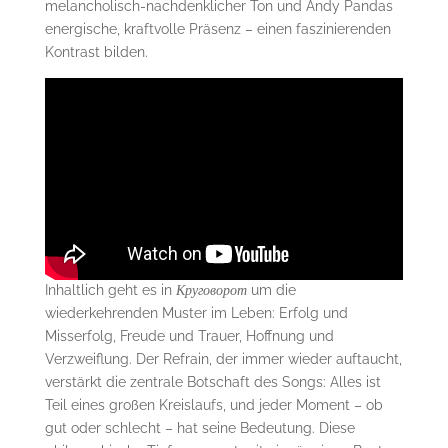
melancholisch-nachdenklicher Ton und Andy Pandas
energische, kraftvolle Präsenz – einen faszinierenden
Kontrast bilden.
Inhaltlich geht es in
Круговорот
um die
wiederkehrenden Muster im Leben: Erfolg und
Misserfolg, Freude und Trauer, Hoffnung und
Verzweiflung. Der Refrain, der immer wieder auftaucht,
verstärkt die zentrale Botschaft des Songs: Alles ist
Teil eines großen Kreislaufs, und jeder Moment – ob
gut oder schlecht – hat seine Bedeutung. Diese