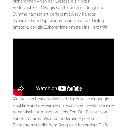
einhergehen – von der Ekstase bis hin zur
Verletzlichkeit. Miyagis sanfte, doch eindringliche
Stimme harmoniert perfekt mit Andy Pandas
dynamischem Rap, wodurch ein intensiver Dialog
entsteht, der die Zuhörer*innen mitten ins Herz trifft.
Musikalisch besticht das Lied durch seine eingängige
Hookline und die warmen, melodischen Beats, die eine
romantische Atmosphäre schaffen. Der Einsatz von
sanften Gitarrenriffs und modernen Hip-Hop-
Elementen verleiht dem Song eine besondere Tiefe