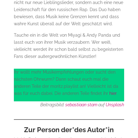
nicht nur neue Lieblingslieder, sondern auch eine neue
Leidenschaft für den russischen Rap. Das Duo haben
bewiesen, dass Musik keine Grenzen kennt und dass
wahre Kunst überall auf der Welt geschätzt wird.
Tauche ein in die Welt von Miyagi & Andy Panda und
lasst euch von ihrer Musik verzaubern. Wer weiß,
vielleicht werdet ihr schon bald selbst zu begeisterten
Fans dieser außergewöhnlichen Künstler!
Ihr wollt mehr Musikempfehlungen oder sucht den
nächsten Ohrwurm? Dann schaut euch mal die
anderen Teile der moritz.playlist an! Vielleicht ist da
was für euch dabei. Die anderen Teile findet ihr
hier
.
Beitragsbild:
sebastiaan stam
auf
Unsplash
Zur Person der*des Autor*in