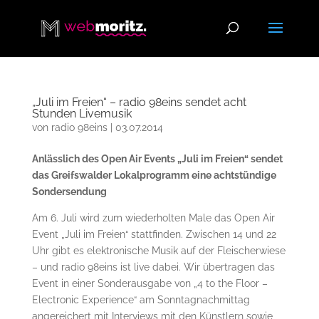
„Juli im Freien“ – radio 98eins sendet acht
Stunden Livemusik
von
radio 98eins
|
03.07.2014
Anlässlich des Open Air Events „Juli im Freien“ sendet
das Greifswalder Lokalprogramm eine achtstündige
Sondersendung
Am 6. Juli wird zum wiederholten Male das Open Air
Event „Juli im Freien“ stattfinden. Zwischen 14 und 22
Uhr gibt es elektronische Musik auf der Fleischerwiese
– und radio 98eins ist live dabei. Wir übertragen das
Event in einer Sonderausgabe von „4 to the Floor –
Electronic Experience“ am Sonntagnachmittag
angereichert mit Interviews mit den Künstlern sowie