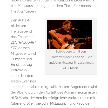
neben Konzerten auf der Freilichtbühne Eldena noch
eine Kunstausstellung unter dem Titel „Jazz meets
fine Arts“ geben.
Den Auftakt
bildet am
Freitagabend
das Ensemble
ZENTRALQUART
ETT
, dessen
Spielte bereits mit den
Mitglieder Ulrich
Gitarrenvirtuosen Paco de Lucia
Gumpert und
und John McLaughlin zusammen:
Ernst-Ludwig
Al Di Meola
Petrowsky
schon bei den
ersten Evenings
in den 80er Jahren mitgewirkt hatten. Abgerundet wird
der Abend durch den Auftritt des Ausnahmegitarristen
Al Di Meola
, der bereits erfolgreiche Welttourneen mit
Gitarrengrößen wie John McLaughlin und Paco de