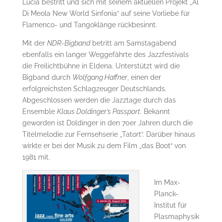
Lucia bestritt und sich mit seinem aktuellen Projekt „Al
Di Meola New World Sinfonia“ auf seine Vorliebe für
Flamenco- und Tangoklänge rückbesinnt.
Mit der
NDR-Bigband
betritt am Samstagabend
ebenfalls ein langer Weggefährte des Jazzfestivals
die Freilichtbühne in Eldena. Unterstützt wird die
Bigband durch
Wolfgang Haffner
, einen der
erfolgreichsten Schlagzeuger Deutschlands.
Abgeschlossen werden die Jazztage durch das
Ensemble
Klaus Doldinger’s Passport
. Bekannt
geworden ist Doldinger in den 70er Jahren durch die
Titelmelodie zur Fernsehserie „Tatort“. Darüber hinaus
wirkte er bei der Musik zu dem Film „das Boot“ von
1981 mit.
Im Max-
Planck-
Institut für
Plasmaphysik