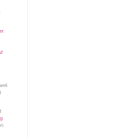
t
er
.
uf
weil
t
d
ng
r)