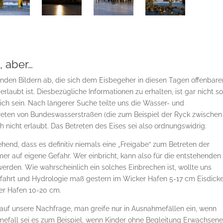
, aber…
rnden Bildern ab, die sich dem Eisbegeher in diesen Tagen offenbare
erlaubt ist. Diesbezügliche Informationen zu erhalten, ist gar nicht s
lich sein. Nach längerer Suche teilte uns die Wasser- und
treten von Bundeswasserstraßen (die zum Beispiel der Ryck zwischen
h nicht erlaubt. Das Betreten des Eises sei also ordnungswidrig.
ehend, dass es definitiv niemals eine „Freigabe“ zum Betreten der
er auf eigene Gefahr. Wer einbricht, kann also für die entstehenden
erden. Wie wahrscheinlich ein solches Einbrechen ist, wollte uns
fahrt und Hydrologie maß gestern im Wicker Hafen 5-17 cm Eisdicke
r Hafen 10-20 cm.
 auf unsere Nachfrage, man greife nur in Ausnahmefällen ein, wenn
mefall sei es zum Beispiel, wenn Kinder ohne Begleitung Erwachsene