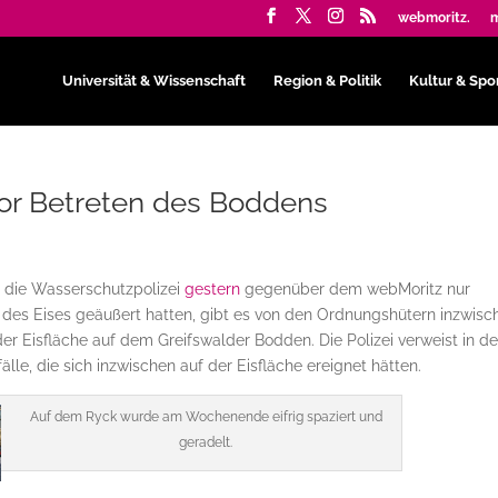
webmoritz.
m
Universität & Wissenschaft
Region & Politik
Kultur & Spo
 vor Betreten des Boddens
d die Wasserschutzpolizei
gestern
gegenüber dem webMoritz nur
 des Eises geäußert hatten, gibt es von den Ordnungshütern inzwisc
r Eisfläche auf dem Greifswalder Bodden. Die Polizei verweist in de
lle, die sich inzwischen auf der Eisfläche ereignet hätten.
Auf dem Ryck wurde am Wochenende eifrig spaziert und
geradelt.