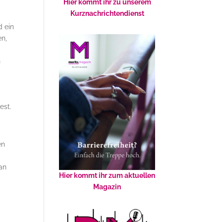
Hier kommt ihr zu unserem
Kurznachrichtendienst
 ein
en,
h
est.
en
an
Hier kommt ihr zum aktuellen
Magazin