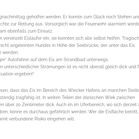
nachmittag geholfen werden. Er konnte zum Glück noch Stehen und
chte zur Rettung aus. Vorsorglich war die Feuerwehr alarmiert word
am ebenfalls zum Einsatz.
reinzelt Eisläufer ein, sie konnten sich alle selbst helfen. Tragisc
icht angeleinten Hundes in Höhe der Seebrücke, der unter das Eis
n werden.
iger“ Autofahrer auf dem Eis am Strandbad unterwegs.
unterschiedlicher Strömungen ist es nicht überall gleich dick und f
tuation ergeben!“
iesen, dass das Eis im Bereich des Wiecker Hafens an manchen Stell
ständig tragfähig ist. In weiten Teilen der dänischen Wiek zwischen
n über 20 Zentimeter dick. Auch im im Uferbereich, wo sich derzeit 
en, könne es durchaus gefährlich werden. Wer die Eisfläche betritt,
it verbundene Risiko eingehen will.