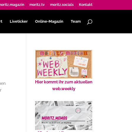
oritz.magazin
moritz.tv
moritz.socials
Kontakt
rt
Liveticker
Online-Magazin
Team
Hier kommt ihr zum aktuellen
hen
web.weekly
r