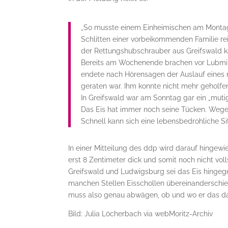
„So musste einem Einheimischen am Montag
Schlitten einer vorbeikommenden Familie rei
der Rettungshubschrauber aus Greifswald k
Bereits am Wochenende brachen vor Lubmin ve
endete nach Hörensagen der Auslauf eines n
geraten war. Ihm konnte nicht mehr geholfe
In Greifswald war am Sonntag gar ein „mut
Das Eis hat immer noch seine Tücken. Wegen 
Schnell kann sich eine lebensbedrohliche Si
In einer Mitteilung des ddp wird darauf hingew
erst 8 Zentimeter dick und somit noch nicht voll
Greifswald und Ludwigsburg sei das Eis hingege
manchen Stellen Eisschollen übereinanderschieb
muss also genau abwägen, ob und wo er das dam
Bild: Julia Löcherbach via webMoritz-Archiv