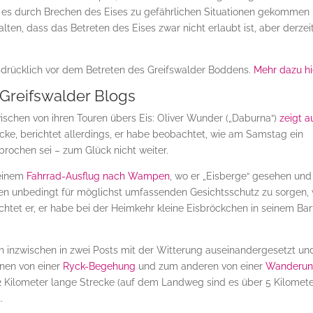
n es durch Brechen des Eises zu gefährlichen Situationen gekommen
alten, dass das Betreten des Eises zwar nicht erlaubt ist, aber derzei
ausdrücklich vor dem Betreten des Greifswalder Boddens.
Mehr dazu hi
 Greifswalder Blogs
wischen von ihren Touren übers Eis: Oliver Wunder („Daburna“)
zeigt a
ke, berichtet allerdings, er habe beobachtet, wie am Samstag ein
rochen sei – zum Glück nicht weiter.
 einem
Fahrrad-Ausflug nach Wampen
, wo er „Eisberge“ gesehen und
ouren unbedingt für möglichst umfassenden Gesichtsschutz zu sorgen, 
chtet er, er habe bei der Heimkehr kleine Eisbröckchen in seinem Bar
ch inzwischen in zwei Posts mit der Witterung auseinandergesetzt un
inen von einer
Ryck-Begehung
und zum anderen von einer
Wanderu
 2 Kilometer lange Strecke (auf dem Landweg sind es über 5 Kilomete
.