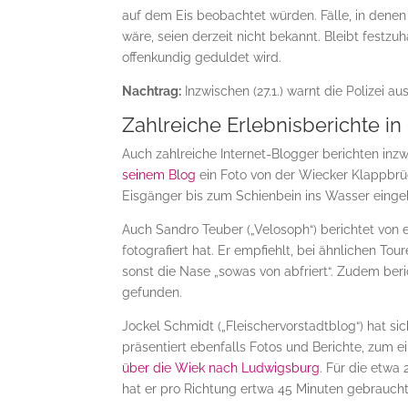
auf dem Eis beobachtet würden. Fälle, in dene
wäre, seien derzeit nicht bekannt. Bleibt festzuh
offenkundig geduldet wird.
Nachtrag:
Inzwischen (27.1.) warnt die Polizei 
Zahlreiche Erlebnisberichte in
Auch zahlreiche Internet-Blogger berichten inz
seinem Blog
ein Foto von der Wiecker Klappbrüc
Eisgänger bis zum Schienbein ins Wasser eingeb
Auch Sandro Teuber („Velosoph“) berichtet von
fotografiert hat. Er empfiehlt, bei ähnlichen T
sonst die Nase „sowas von abfriert“. Zudem beri
gefunden.
Jockel Schmidt („Fleischervorstadtblog“) hat si
präsentiert ebenfalls Fotos und Berichte, zum e
über die Wiek nach Ludwigsburg
. Für die etwa
hat er pro Richtung ertwa 45 Minuten gebraucht