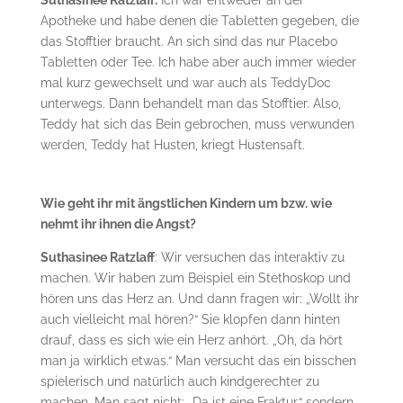
Suthasinee Ratzlaff:
Ich war entweder an der
Apotheke und habe denen die Tabletten gegeben, die
das Stofftier braucht. An sich sind das nur Placebo
Tabletten oder Tee. Ich habe aber auch immer wieder
mal kurz gewechselt und war auch als TeddyDoc
unterwegs. Dann behandelt man das Stofftier. Also,
Teddy hat sich das Bein gebrochen, muss verwunden
werden, Teddy hat Husten, kriegt Hustensaft.
Wie geht ihr mit ängstlichen Kindern um bzw. wie
nehmt ihr ihnen die Angst?
Suthasinee Ratzlaff
: Wir versuchen das interaktiv zu
machen. Wir haben zum Beispiel ein Stethoskop und
hören uns das Herz an. Und dann fragen wir: „Wollt ihr
auch vielleicht mal hören?“ Sie klopfen dann hinten
drauf, dass es sich wie ein Herz anhört. „Oh, da hört
man ja wirklich etwas.“ Man versucht das ein bisschen
spielerisch und natürlich auch kindgerechter zu
machen. Man sagt nicht: „Da ist eine Fraktur,“ sondern