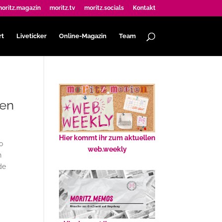
oritz.magazin
moritz.tv
moritz.socials
Kontakt
rt
Liveticker
Online-Magazin
Team
gen
Hier kommt ihr zum aktuellen
o
web.weekly
n
de