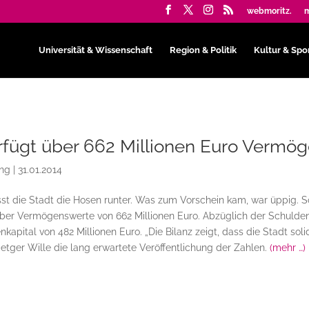
webmoritz.
m
Universität & Wissenschaft
Region & Politik
Kultur & Spo
rfügt über 662 Millionen Euro Vermö
ing
|
31.01.2014
sst die Stadt die Hosen runter. Was zum Vorschein kam, war üppig. S
über Vermögenswerte von 662 Millionen Euro. Abzüglich der Schulde
enkapital von 482 Millionen Euro. „Die Bilanz zeigt, dass die Stadt soli
etger Wille die lang erwartete Veröffentlichung der Zahlen.
(mehr …)