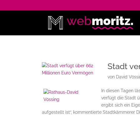
Stadt ve
von
David Vöss
In diesen Tagen lä
verfügt die Stadt 
ergibt sich ein Eig
aufgestellt ist“, kommentierte Stadtkämmerer Di