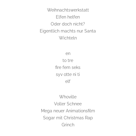
Weihnachtswerkstatt
Elfen helfen
Oder doch nicht?
Eigentlich machts nur Santa
Wichteln
en
to tre
fire fem seks
syv otte ni ti
elf
Whoville
Voller Schnee
Mega neuer Animationsfilm
Sogar mit Christmas Rap
Grinch