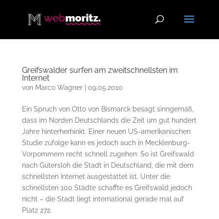
Greifswalder surfen am zweitschnellsten im
Internet
von
Marco Wagner
|
09.05.2010
Ein Spruch von Otto von Bismarck besagt sinngemäß,
dass im Norden Deutschlands die Zeit um gut hundert
Jahre hinterherhinkt. Einer neuen US-amerikanischen
Studie zufolge kann es jedoch auch in Mecklenburg-
Vorpommern recht schnell zugehen: So ist Greifswald
nach Gütersloh die Stadt in Deutschland, die mit dem
schnellsten Internet ausgestattet ist. Unter die
schnellsten 100 Städte schaffte es Greifswald jedoch
nicht – die Stadt liegt international gerade mal auf
Platz 272.