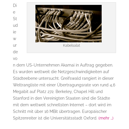
Di
e
St
ud
ie
w
ur
Kabelsalat
de
vo
n dem US-Unternehmen Akamai in Auftrag gegeben.
Es wurden weltweit die Netzgeschwindigkeiten auf
Städteebene untersucht. Greifswald rangiert in dieser
Weltrangliste mit einer Übertragungsrate von rund 4,6
Megabit auf Platz 272. Berkeley, Chapel Hill und
Stanford in den Vereinigten Staaten sind die Städte
mit dem weltweit schnellsten Internet – dort wird im
Schnitt mit über 16 MBit übertragen. Europäischer
Spitzenreiter ist die Universitätsstadt Oxford.
(mehr …)