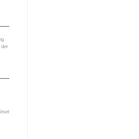
ng
n der
insel