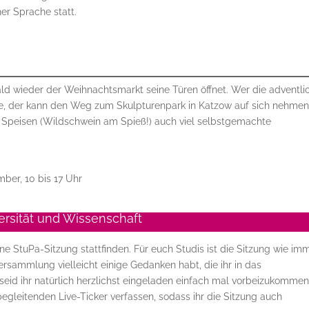
er Sprache statt.
wald wieder der Weihnachtsmarkt seine Türen öffnet. Wer die adventli
, der kann den Weg zum Skulpturenpark in Katzow auf sich nehmen
 Speisen (Wildschwein am Spieß!) auch viel selbstgemachte
ber, 10 bis 17 Uhr
ersität und Wissenschaft
 StuPa-Sitzung stattfinden. Für euch Studis ist die Sitzung wie im
lversammlung vielleicht einige Gedanken habt, die ihr in das
eid ihr natürlich herzlichst eingeladen einfach mal vorbeizukommen
gleitenden Live-Ticker verfassen, sodass ihr die Sitzung auch