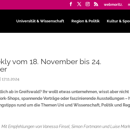
webmoritz.
m
Universität & Wissenschaft
Region & Politik
Kultur & Spo
ly vom 18. November bis 24.
er
|
17.11.2024
lich ab in Greifswald? Ihr wollt etwas unternehmen, wisst aber nicht
ork-Shops, spannende Vorträge oder faszinierende Ausstellungen – h
ungstipps rund um die Themen Uni und Wissenschaft, Politik und Reg
Mit Empfehlungen von Vanessa Finsel, Simon Fortmann und Luise Mar