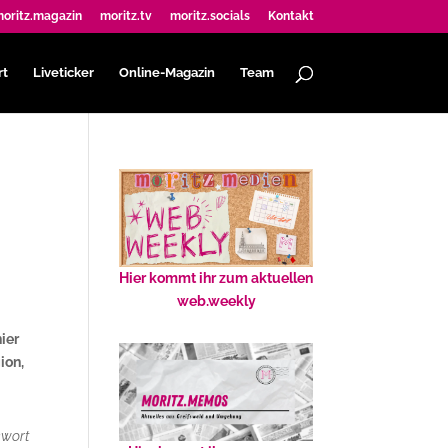
oritz.magazin
moritz.tv
moritz.socials
Kontakt
rt
Liveticker
Online-Magazin
Team
Hier kommt ihr zum aktuellen
web.weekly
ier
ion,
kwort