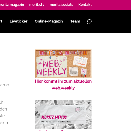
oritz.magazin
moritz.tv
moritz.socials
Kontakt
rt
Liveticker
Online-Magazin
Team
Hier kommt ihr zum aktuellen
ahran
web.weekly
ch-
 den
te,
 sich