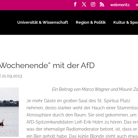
webmoritz.
m
Universität & Wissenschaft
Region & Politik
Kultur & Spo
s Wochenende“ mit der AfD
|
21.09.2013
Ein Beitrag von
Marco Wagner und Mounir Z
Je mehr Gäste im großen Saal des St. Spiritus Platz
nehmen, desto stärker weht der Hauch einer Stammtis
Atmosphäre durch den Raum. Sie sind gekommen, um
AfD-Spitzenkandidaten Leif-Erik Holm zu hören. Das ers
was der ehemalige Radiomoderator betont, ist, dass er
ein Bier geholt habe. Das kühle Blonde steht auch etwa