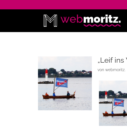
„Leif in
von
webmoritz.