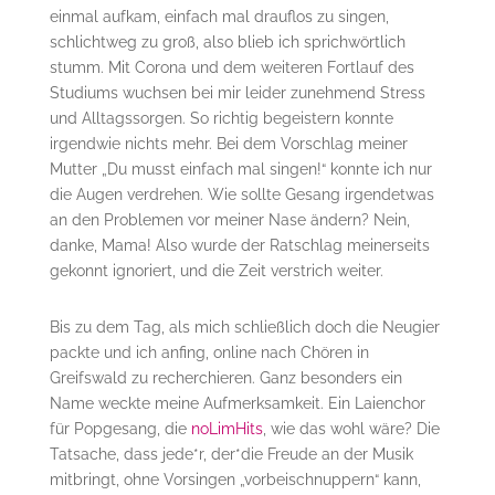
einmal aufkam, einfach mal drauflos zu singen,
schlichtweg zu groß, also blieb ich sprichwörtlich
stumm. Mit Corona und dem weiteren Fortlauf des
Studiums wuchsen bei mir leider zunehmend Stress
und Alltagssorgen. So richtig begeistern konnte
irgendwie nichts mehr. Bei dem Vorschlag meiner
Mutter „Du musst einfach mal singen!“ konnte ich nur
die Augen verdrehen. Wie sollte Gesang irgendetwas
an den Problemen vor meiner Nase ändern? Nein,
danke, Mama! Also wurde der Ratschlag meinerseits
gekonnt ignoriert, und die Zeit verstrich weiter.
Bis zu dem Tag, als mich schließlich doch die Neugier
packte und ich anfing, online nach Chören in
Greifswald zu recherchieren. Ganz besonders ein
Name weckte meine Aufmerksamkeit. Ein Laienchor
für Popgesang, die
noLimHits
, wie das wohl wäre? Die
Tatsache, dass jede*r, der*die Freude an der Musik
mitbringt, ohne Vorsingen „vorbeischnuppern“ kann,