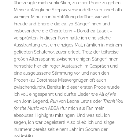
überzeugte mich schließlich, zu einer Probe zu gehen.
Meine anfängliche Skepsis verwandelte sich innerhalb
weniger Minuten in Verblüffung darüber, wie viel
Freude und Energie die ca. 70 Sänger*innen und
insbesondere die Chorleiterin – Dorothea Laack –
versprühten. In dieser Form hatte ich eine solche
Ausstrahlung erst ein einziges Mal, nämlich in meinem
geliebten Schulchor, zuvor erlebt. Trotz der teilweise
großen Altersspanne zwischen einigen Sänger*innen
herrschte hier ein reger Austausch im Gespräch und
eine ausgelassene Stimmung vor und nach den
Proben (zu Dorotheas Missvergnügen oft auch
zwischendurch). Bereits in dieser ersten Probe wurde
ich voll eingespannt und durfte Lieder wie
All of Me
von John Legend,
Run
von Leona Lewis oder
Thank You
for the
Music
von ABBA (für mich als Fan mein
absolutes Highlight) mitsingen. Und was soll ich
sagen, ich war begeistert! Also blieb ich und singe
nunmehr bereits seit einem Jahr im Sopran der
noLimHits.