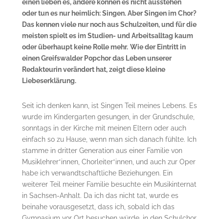
einen lieben es, andere können es nicht ausstehen
oder tun es nur heimlich: Singen. Aber Singen im Chor?
Das kennen viele nur noch aus Schulzeiten, und für die
meisten spielt es im Studien- und Arbeitsalltag kaum
oder überhaupt keine Rolle mehr.
Wie der Eintritt in
einen Greifswalder Popchor das Leben unserer
Redakteurin verändert hat, zeigt diese kleine
Liebeserklärung.
Seit ich denken kann, ist Singen Teil meines Lebens. Es
wurde im Kindergarten gesungen, in der Grundschule,
sonntags in der Kirche mit meinen Eltern oder auch
einfach so zu Hause, wenn man sich danach fühlte. Ich
stamme in dritter Generation aus einer Familie von
Musiklehrer*innen, Chorleiter*innen, und auch zur Oper
habe ich verwandtschaftliche Beziehungen. Ein
weiterer Teil meiner Familie besuchte ein Musikinternat
in Sachsen-Anhalt. Da ich das nicht tat, wurde es
beinahe vorausgesetzt, dass ich, sobald ich das
Gymnasium vor Ort besuchen würde, in den Schulchor