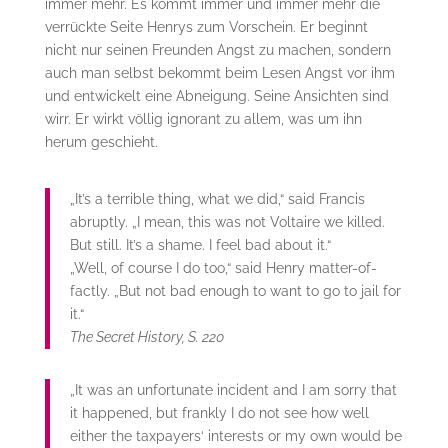
immer mehr. Es kommt immer und immer mehr die
verrückte Seite Henrys zum Vorschein. Er beginnt
nicht nur seinen Freunden Angst zu machen, sondern
auch man selbst bekommt beim Lesen Angst vor ihm
und entwickelt eine Abneigung. Seine Ansichten sind
wirr. Er wirkt völlig ignorant zu allem, was um ihn
herum geschieht.
„It’s a terrible thing, what we did,“ said Francis
abruptly. „I mean, this was not Voltaire we killed.
But still. It’s a shame. I feel bad about it.“
„Well, of course I do too,“ said Henry matter-of-
factly. „But not bad enough to want to go to jail for
it.“
The Secret History, S. 220
„It was an unfortunate incident and I am sorry that
it happened, but frankly I do not see how well
either the taxpayers‘ interests or my own would be