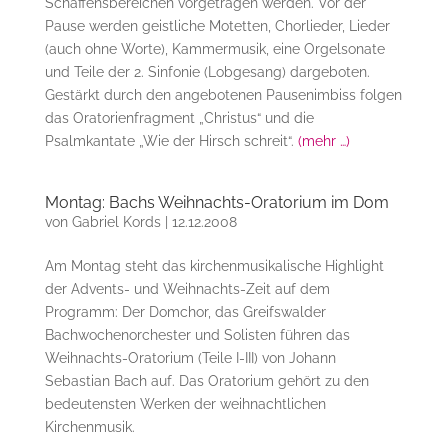
Schaffensbereichen vorgetragen werden. Vor der
Pause werden geistliche Motetten, Chorlieder, Lieder
(auch ohne Worte), Kammermusik, eine Orgelsonate
und Teile der 2. Sinfonie (Lobgesang) dargeboten.
Gestärkt durch den angebotenen Pausenimbiss folgen
das Oratorienfragment „Christus“ und die
Psalmkantate „Wie der Hirsch schreit“.
(mehr …)
Montag: Bachs Weihnachts-Oratorium im Dom
von
Gabriel Kords
|
12.12.2008
Am Montag steht das kirchenmusikalische Highlight
der Advents- und Weihnachts-Zeit auf dem
Programm: Der Domchor, das Greifswalder
Bachwochenorchester und Solisten führen das
Weihnachts-Oratorium (Teile I-III) von Johann
Sebastian Bach auf. Das Oratorium gehört zu den
bedeutensten Werken der weihnachtlichen
Kirchenmusik.