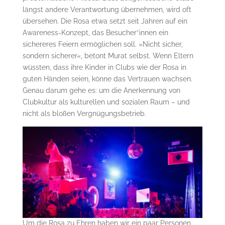
längst andere Verantwortung übernehmen, wird oft
übersehen. Die Rosa etwa setzt seit Jahren auf ein
Awareness-Konzept, das Besucher*innen ein
sichereres Feiern ermöglichen soll. »Nicht sicher,
sondern sicherer«, betont Murat selbst. Wenn Eltern
wüssten, dass ihre Kinder in Clubs wie der Rosa in
guten Händen seien, könne das Vertrauen wachsen.
Genau darum gehe es: um die Anerkennung von
Clubkultur als kulturellen und sozialen Raum – und
nicht als bloßen Vergnügungsbetrieb.
Um die Rosa zu Ehren haben wir ein paar Personen