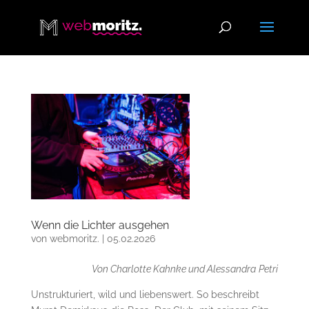
Wenn die Lichter ausgehen
von
webmoritz.
|
05.02.2026
Von Charlotte Kahnke und Alessandra
Petri
Unstrukturiert, wild und liebenswert. So beschreibt