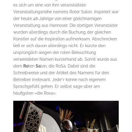
es sich um eine von ihm veranstaltete
Veranstaltungsreihe namens Roter Salon. Inspiriert war
der heute 48-Jährige von einer gleichnamigen
Veranstaltung aus Hannover. Die dortigen Veranstalter
wurden allerdings durch die Buchung der gleichen
Künstler auf die Inspiration aufmerksam. Abschrecken
ließ er sich davon allerdings nicht. Er kürzte den
ursprünglich wegen der roten Beleuchtung
verwendeten Namen kurzerhand ab. Somit wurde aus
dem
Ro
ten
Sa
lon, die RoSa. Dabei sind die
Schreibweise und der Artikel des Namens für den
Betreiber irrelevant. Jede*r könne nach eigenem
Sprachgefühl gehen. Er selbst sage aber am
häufigsten »die Rosa«.