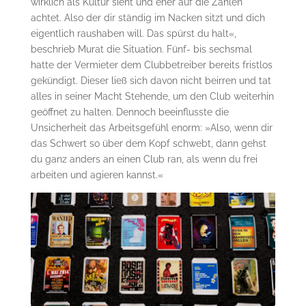
wirklich als Kultur sieht und eher auf die Zahlen
achtet. Also der dir ständig im Nacken sitzt und dich
eigentlich raushaben will. Das spürst du halt«,
beschrieb Murat die Situation. Fünf- bis sechsmal
hatte der Vermieter dem Clubbetreiber bereits fristlos
gekündigt. Dieser ließ sich davon nicht beirren und tat
alles in seiner Macht Stehende, um den Club weiterhin
geöffnet zu halten. Dennoch beeinflusste die
Unsicherheit das Arbeitsgefühl enorm: »Also, wenn dir
das Schwert so über dem Kopf schwebt, dann gehst
du ganz anders an einen Club ran, als wenn du frei
arbeiten und agieren kannst.«