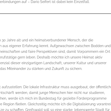
bindungen auf – Dario Seifert ist dabei kein Einzelfall.
bin 30 Jahre alt und ein heimatverbundener Mensch, der die
n aus eigener Erfahrung kennt. Aufgewachsen zwischen Bodden und
emeinschaften und faire Perspektiven sind, damit Vorpommern ein Ort
erufstätige gern leben. Deshalb möchte ich unsere Heimat aktiv
enzial dieser einzigartigen Landschaft, unserer Kultur und unserer
das Miteinander zu stärken und Zukunft zu sichern.
t aufzustellen: Die lokale Infrastruktur muss ausgebaut, der öffentlic
schärft werden, damit junge Menschen hier nicht nur studieren,
chen, werde ich mich im Bundestag für gezielte Förderprogramme
re Region fließen. Gleichzeitig möchte ich die Digitalisierung vorantre
ze zu schaffen. Greifswald soll so eine starke, lebenswerte Stadt für 