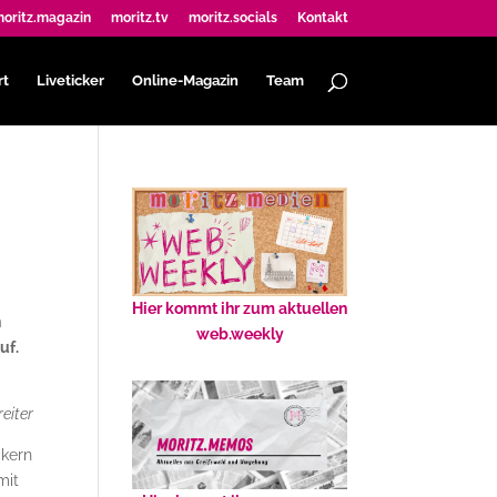
oritz.magazin
moritz.tv
moritz.socials
Kontakt
rt
Liveticker
Online-Magazin
Team
?
Hier kommt ihr zum aktuellen
h
web.weekly
uf.
eiter
ckern
mit