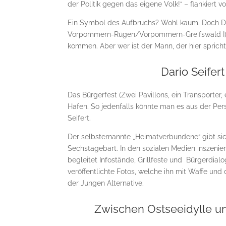
der Politik gegen das eigene Volk!“ – flankiert
Ein Symbol des Aufbruchs? Wohl kaum. Doch Dar
Vorpommern-Rügen/Vorpommern-Greifswald I), ho
kommen. Aber wer ist der Mann, der hier sprich
Dario Seife
Das Bürgerfest (Zwei Pavillons, ein Transporter,
Hafen. So jedenfalls könnte man es aus der Pers
Seifert.
Der selbsternannte „Heimatverbundene“ gibt sic
Sechstagebart. In den sozialen Medien inszenie
begleitet Infostände, Grillfeste und Bürgerdia
veröffentlichte Fotos, welche ihn mit Waffe und
der Jungen Alternative.
Zwischen Ostseeidylle un