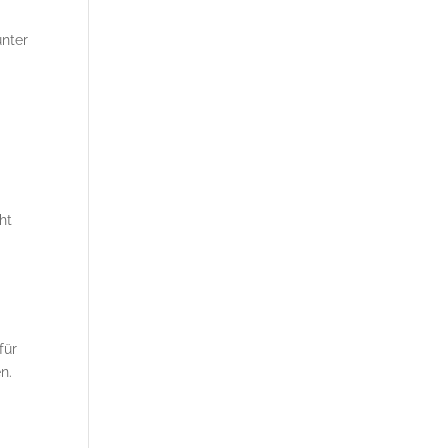
unter
ht
für
len.