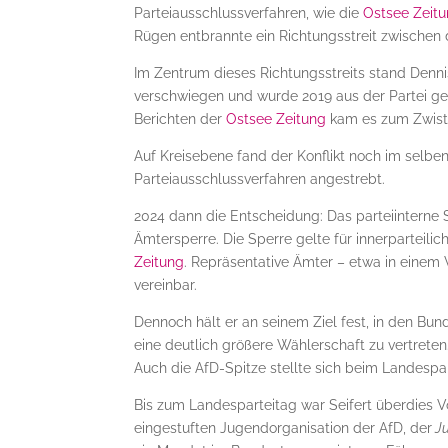
Parteiausschlussverfahren, wie die
Ostsee Zeit
Rügen entbrannte ein Richtungsstreit zwischen 
Im Zentrum dieses Richtungsstreits stand Denni
verschwiegen und wurde 2019 aus der Partei gew
Berichten der
Ostsee Zeitung
kam es zum Zwist 
Auf Kreisebene fand der Konflikt noch im selbe
Parteiausschlussverfahren angestrebt.
2024 dann die Entscheidung: Das parteiinterne 
Ämtersperre. Die Sperre gelte für innerparteili
Zeitung
. Repräsentative Ämter – etwa in einem V
vereinbar.
Dennoch hält er an seinem Ziel fest, in den Bun
eine deutlich größere Wählerschaft zu vertreten
Auch die AfD-Spitze stellte sich beim Landespart
Bis zum Landesparteitag war Seifert überdies 
eingestuften Jugendorganisation der AfD, der
Ju