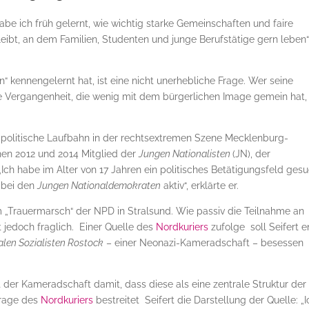
e ich früh gelernt, wie wichtig starke Gemeinschaften und faire
eibt, an dem Familien, Studenten und junge Berufstätige gern leben“
 kennengelernt hat, ist eine nicht unerhebliche Frage. Wer seine
ine Vergangenheit, die wenig mit dem bürgerlichen Image gemein hat,
 politische Laufbahn in der rechtsextremen Szene Mecklenburg-
hen 2012 und 2014 Mitglied der
Jungen Nationalisten
(JN), der
Ich habe im Alter von 17 Jahren ein politisches Betätigungsfeld ges
 bei den
Jungen Nationaldemokraten
aktiv“, erklärte er.
m „Trauermarsch“ der NPD in Stralsund. Wie passiv die Teilnahme an
 jedoch fraglich. Einer Quelle des
Nordkuriers
zufolge soll Seifert 
alen Sozialisten Rostock
– einer Neonazi-Kameradschaft – besessen
der Kameradschaft damit, dass diese als eine zentrale Struktur der
frage des
Nordkuriers
bestreitet Seifert die Darstellung der Quelle: „I