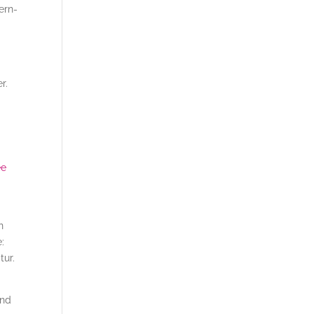
ern-
er.
ee
n
:
tur.
und