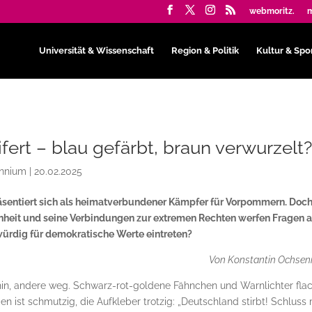
webmoritz.
m
Universität & Wissenschaft
Region & Politik
Kultur & Spo
ifert – blau gefärbt, braun verwurzelt
ennium
|
20.02.2025
räsentiert sich als heimatverbundener Kämpfer für Vorpommern. Doc
nheit und seine Verbindungen zur extremen Rechten werfen Fragen a
würdig für demokratische Werte eintreten?
Von Konstantin Ochsenr
hin, andere weg. Schwarz-rot-goldene Fähnchen und Warnlichter fla
n ist schmutzig, die Aufkleber trotzig: „Deutschland stirbt! Schluss 