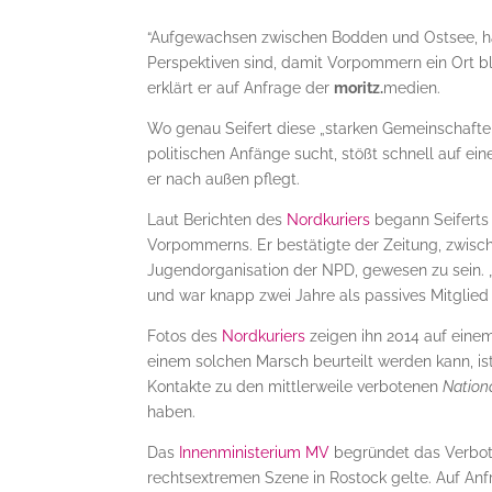
“Aufgewachsen zwischen Bodden und Ostsee, hab
Perspektiven sind, damit Vorpommern ein Ort bl
erklärt er auf Anfrage der
moritz.
medien.
Wo genau Seifert diese „starken Gemeinschaften“
politischen Anfänge sucht, stößt schnell auf e
er nach außen pflegt.
Laut Berichten des
Nordkuriers
begann Seiferts
Vorpommerns. Er bestätigte der Zeitung, zwisc
Jugendorganisation der NPD, gewesen zu sein. „
und war knapp zwei Jahre als passives Mitglied
Fotos des
Nordkuriers
zeigen ihn 2014 auf eine
einem solchen Marsch beurteilt werden kann, ist
Kontakte zu den mittlerweile verbotenen
Nation
haben.
Das
Innenministerium MV
begründet das Verbot 
rechtsextremen Szene in Rostock gelte. Auf An