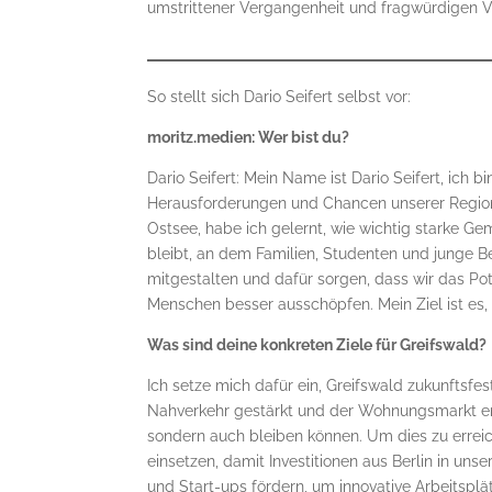
umstrittener Vergangenheit und fragwürdigen Ver
So stellt sich Dario Seifert selbst vor:
moritz.medien: Wer bist du?
Dario Seifert: Mein Name ist Dario Seifert, ich 
Herausforderungen und Chancen unserer Regio
Ostsee, habe ich gelernt, wie wichtig starke G
bleibt, an dem Familien, Studenten und junge B
mitgestalten und dafür sorgen, dass wir das Pot
Menschen besser ausschöpfen. Mein Ziel ist es, 
Was sind deine konkreten Ziele für Greifswald?
Ich setze mich dafür ein, Greifswald zukunftsfes
Nahverkehr gestärkt und der Wohnungsmarkt ent
sondern auch bleiben können. Um dies zu errei
einsetzen, damit Investitionen aus Berlin in unse
und Start-ups fördern, um innovative Arbeitsplät