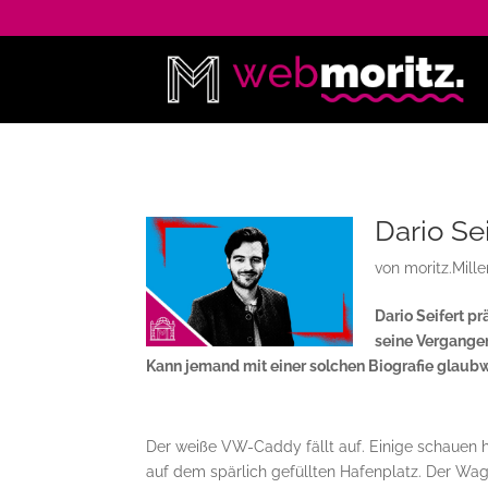
Dario Se
von
moritz.Mill
Dario Seifert p
seine Vergange
Kann jemand mit einer solchen Biografie glaub
Der weiße VW-Caddy fällt auf. Einige schauen 
auf dem spärlich gefüllten Hafenplatz. Der Wage