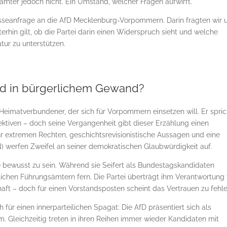
mter jedoch nicht. Ein Umstand, welcher Fragen aufwirft.
sseanfrage an die AfD Mecklenburg-Vorpommern. Darin fragten wir 
rhin gilt, ob die Partei darin einen Widerspruch sieht und welche
tur zu unterstützen.
nd in bürgerlichem Gewand?
r Heimatverbundener, der sich für Vorpommern einsetzen will. Er spric
ktiven – doch seine Vergangenheit gibt dieser Erzählung einen
r extremen Rechten, geschichtsrevisionistische Aussagen und eine
N) werfen Zweifel an seiner demokratischen Glaubwürdigkeit auf.
e bewusst zu sein. Während sie Seifert als Bundestagskandidaten
teilichen Führungsämtern fern. Die Partei überträgt ihm Verantwortung 
haft – doch für einen Vorstandsposten scheint das Vertrauen zu feh
für einen innerparteilichen Spagat: Die AfD präsentiert sich als
. Gleichzeitig treten in ihren Reihen immer wieder Kandidaten mit