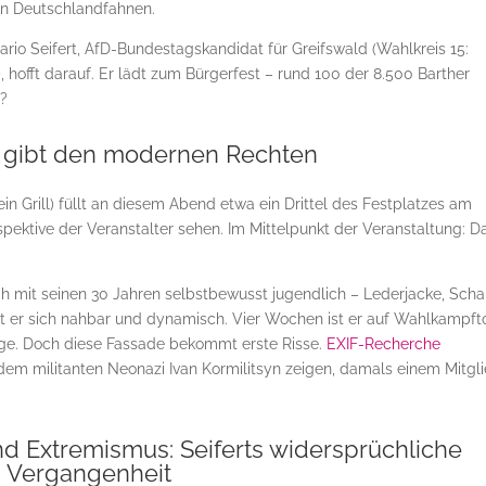
 von Deutschlandfahnen.
io Seifert, AfD-Bundestagskandidat für Greifswald (Wahlkreis 15:
fft darauf. Er lädt zum Bürgerfest – rund 100 der 8.500 Barther
t?
rt gibt den modernen Rechten
 ein Grill) füllt an diesem Abend etwa ein Drittel des Festplatzes am
pektive der Veranstalter sehen. Im Mittelpunkt der Veranstaltung: Da
h mit seinen 30 Jahren selbstbewusst jugendlich – Lederjacke, Schal
rt er sich nahbar und dynamisch. Vier Wochen ist er auf Wahlkampfto
loge. Doch diese Fassade bekommt erste Risse.
EXIF-Recherche
 dem militanten Neonazi Ivan Kormilitsyn zeigen, damals einem Mitgl
d Extremismus: Seiferts widersprüchliche
Vergangenheit