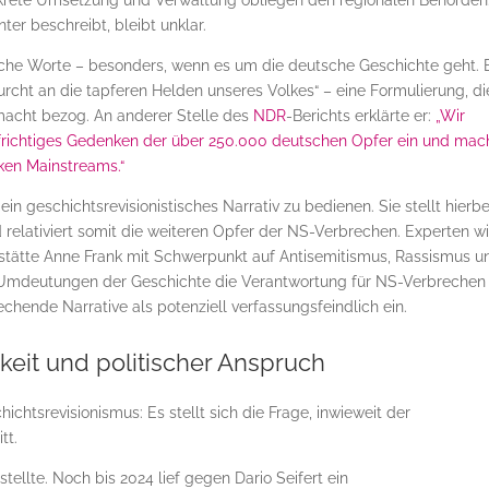
krete Umsetzung und Verwaltung obliegen den regionalen Behörden
er beschreibt, bleibt unklar.
liche Worte – besonders, wenn es um die deutsche Geschichte geht. 
furcht an die tapferen Helden unseres Volkes“ – eine Formulierung, di
rmacht bezog. An anderer Stelle des
NDR
-Berichts erklärte er:
„Wir
aufrichtiges Gedenken der über 250.000 deutschen Opfer ein und ma
ken Mainstreams.“
 geschichtsrevisionistisches Narrativ zu bedienen. Sie stellt hierbe
relativiert somit die weiteren Opfer der NS-Verbrechen. Experten w
gsstätte Anne Frank mit Schwerpunkt auf Antisemitismus, Rassismus u
e Umdeutungen der Geschichte die Verantwortung für NS-Verbrechen
echende Narrative als potenziell verfassungsfeindlich ein.
eit und politischer Anspruch
ichtsrevisionismus: Es stellt sich die Frage, inwieweit der
tt.
tellte. Noch bis 2024 lief gegen Dario Seifert ein