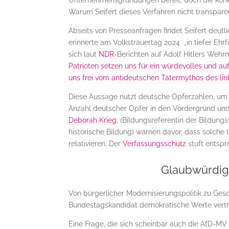
Unternehmensgründungen bereit, doch die kon
Warum Seifert dieses Verfahren nicht transparent
Abseits von Presseanfragen findet Seifert deut
erinnerte am Volkstrauertag 2024 „in tiefer Ehr
sich laut
NDR
-Berichten auf Adolf Hitlers Weh
Patrioten setzen uns für ein würdevolles und 
uns frei vom antideutschen Tätermythos des lin
Diese Aussage nutzt deutsche Opferzahlen, um ein
Anzahl deutscher Opfer in den Vordergrund und 
Deborah Krieg
, (Bildungsreferentin der Bildun
historische Bildung) warnen davor, dass solch
relativieren. Der
Verfassungsschutz
stuft entspr
Glaubwürdigk
Von bürgerlicher Modernisierungspolitik zu Gesch
Bundestagskandidat demokratische Werte vertri
Eine Frage, die sich scheinbar auch die AfD-MV s