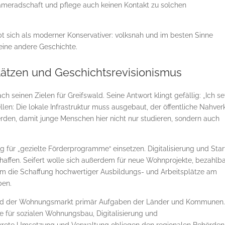
Kameradschaft und pflege auch keinen Kontakt zu solchen
ibt sich als moderner Konservativer: volksnah und im besten Sinne
 eine andere Geschichte.
ätzen und Geschichtsrevisionismus
ch seinen Zielen für Greifswald. Seine Antwort klingt gefällig: „Ich s
llen: Die lokale Infrastruktur muss ausgebaut, der öffentliche Nahver
den, damit junge Menschen hier nicht nur studieren, sondern auch
g für „gezielte Förderprogramme“ einsetzen. Digitalisierung und Star
chaffen. Seifert wolle sich außerdem für neue Wohnprojekte, bezahlb
hm die Schaffung hochwertiger Ausbildungs- und Arbeitsplätze am
ben.
r und der Wohnungsmarkt primär Aufgaben der Länder und Kommunen
e für sozialen Wohnungsbau, Digitalisierung und