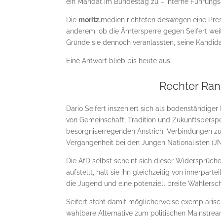
ein Mandat im Bundestag zu – interne Führungsä
Die
moritz.
medien richteten deswegen eine Pre
anderem, ob die Ämtersperre gegen Seifert weite
Gründe sie dennoch veranlassten, seine Kandida
Eine Antwort blieb bis heute aus.
Rechter Ra
Dario Seifert inszeniert sich als bodenständige
von Gemeinschaft, Tradition und Zukunftsperspe
besorgniserregenden Anstrich. Verbindungen zu
Vergangenheit bei den Jungen Nationalisten (J
Die AfD selbst scheint sich dieser Widersprüch
aufstellt, hält sie ihn gleichzeitig von innerpar
die Jugend und eine potenziell breite Wählersc
Seifert steht damit möglicherweise exemplarisch 
wählbare Alternative zum politischen Mainstream