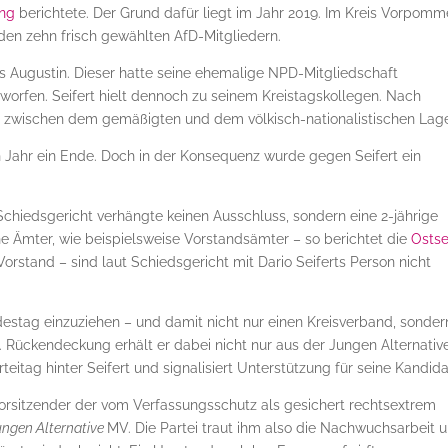
ung
berichtete. Der Grund dafür liegt im Jahr 2019. Im Kreis Vorpomm
den zehn frisch gewählten AfD-Mitgliedern.
s Augustin. Dieser hatte seine ehemalige NPD-Mitgliedschaft
orfen. Seifert hielt dennoch zu seinem Kreistagskollegen. Nach
zwischen dem gemäßigten und dem völkisch-nationalistischen Lag
n Jahr ein Ende. Doch in der Konsequenz wurde gegen Seifert ein
Schiedsgericht verhängte keinen Ausschluss, sondern eine 2-jährige
che Ämter, wie beispielsweise Vorstandsämter – so berichtet die
Osts
orstand – sind laut Schiedsgericht mit Dario Seiferts Person nicht
destag einzuziehen – und damit nicht nur einen Kreisverband, sonder
. Rückendeckung erhält er dabei nicht nur aus der Jungen Alternative
eitag hinter Seifert und signalisiert Unterstützung für seine Kandida
Vorsitzender der vom Verfassungsschutz als gesichert rechtsextrem
ngen Alternative
MV. Die Partei traut ihm also die Nachwuchsarbeit 