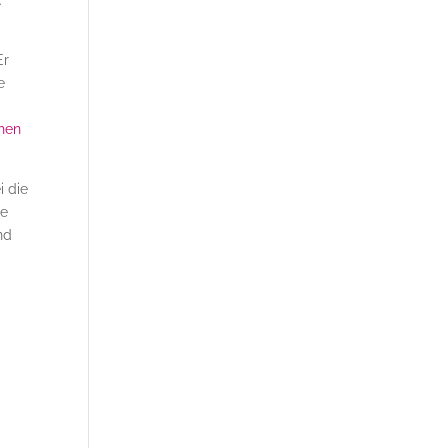
.
Er
e
chen
i die
ie
nd