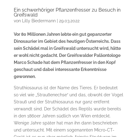
Ein schwerhöriger Pflanzenfresser zu Besuch in
Greifswald
von
Lilly Biedermann
|
29.03.2022
Vor 80 Millionen Jahren lebte ein gut gepanzerter
Dinosaurier im Gebiet des heutigen Österreichs. Dass
sein Schädel mal in Greifswald untersucht wird, hätte
er wohl nicht gedacht. Der Greifswalder Paläontologe
Marco Schade hat dem Pflanzenfresser in den Kopf
geschaut und dabei interessante Erkenntnisse
gewonnen.
Struthiosaurus ist der Name des Tieres. Er bedeutet
so viel wie „Straußenechse“ und das, obwohl der Vogel
Strauß und der Struthiosaurus nur ganz entfernt
verwandt sind. Der Schädel des Reptils wurde bereits
in den 1860er Jahren südlich von Wien entdeckt.
Wenige Jahre später hat man ihn dann beschrieben
und untersucht. Mit einem sogenannten Micro-CT-
Gerät ist es nun aber möglich, feinste Strukturen im