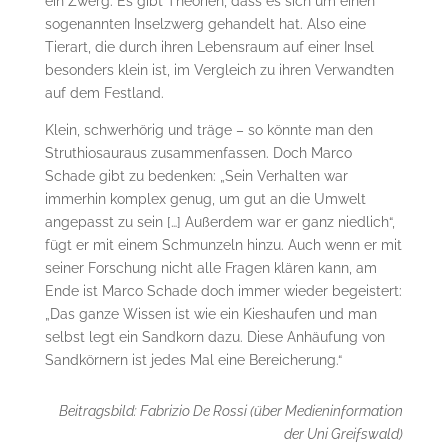
ein Zwerg. Es gibt Theorien, dass es sich um einen
sogenannten Inselzwerg gehandelt hat. Also eine
Tierart, die durch ihren Lebensraum auf einer Insel
besonders klein ist, im Vergleich zu ihren Verwandten
auf dem Festland.
Klein, schwerhörig und träge – so könnte man den
Struthiosauraus zusammenfassen. Doch Marco
Schade gibt zu bedenken: „Sein Verhalten war
immerhin komplex genug, um gut an die Umwelt
angepasst zu sein […] Außerdem war er ganz niedlich“,
fügt er mit einem Schmunzeln hinzu. Auch wenn er mit
seiner Forschung nicht alle Fragen klären kann, am
Ende ist Marco Schade doch immer wieder begeistert:
„Das ganze Wissen ist wie ein Kieshaufen und man
selbst legt ein Sandkorn dazu. Diese Anhäufung von
Sandkörnern ist jedes Mal eine Bereicherung.“
Beitragsbild: Fabrizio De Rossi (über Medieninformation
der Uni Greifswald)