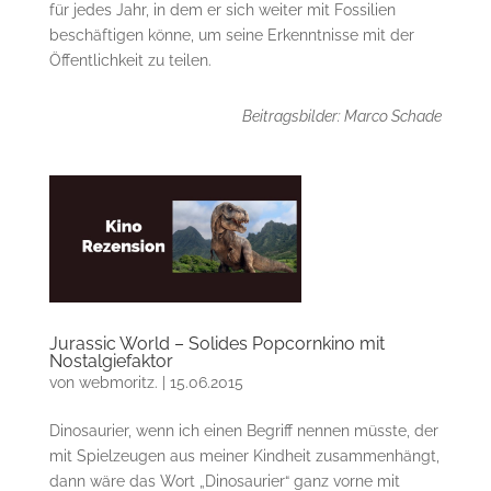
für jedes Jahr, in dem er sich weiter mit Fossilien
beschäftigen könne, um seine Erkenntnisse mit der
Öffentlichkeit zu teilen.
Beitragsbilder: Marco Schade
Jurassic World – Solides Popcornkino mit
Nostalgiefaktor
von
webmoritz.
|
15.06.2015
Dinosaurier, wenn ich einen Begriff nennen müsste, der
mit Spielzeugen aus meiner Kindheit zusammenhängt,
dann wäre das Wort „Dinosaurier“ ganz vorne mit