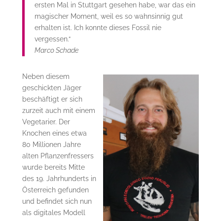
ersten Mal in Stuttgart gesehen habe, war das ein
magischer Moment, weil es so wahnsinnig gut
erhalten ist. Ich konnte dieses Fossil nie
vergessen.“
Marco Schade
Neben diesem
geschickten Jäger
beschäftigt er sich
zurzeit auch mit einem
Vegetarier. Der
Knochen eines etwa
80 Millionen Jahre
alten Pflanzenfressers
wurde bereits Mitte
des 19. Jahrhunderts in
Österreich gefunden
und befindet sich nun
als digitales Modell