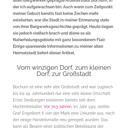
alten Bergwerken geprägte Arbeiterstadt Bochum, in
der ich aufgewachsen bin. Auch wenn zum Zeitpunkt
meiner Geburt bereits fast keine Zechen mehr
existierten, war die Stadt in meiner Erinnerung stets
von ihrer Bergwerksgeschichte geprägt. Heute liegen
sie jedoch vielfach brach und diene so als
Naherholungsgebiete mit ganz besonderem Flair.
Einige spannende Informationen zu meiner alten
Heimatstadt liefert dieser Artikel.
Vom winzigen Dorf, zum kleinen
Dorf, zur Großstadt
Bochum ist eine sehr alte Großstadt und war zugleich
bis ins 19. Jahrhundert nur eine sehr kleine Ortschaft.
Erste Siedlungen existieren bereits seit dem
Hochmittelalter.
Vor 703 Jahren
, im Jahr 1321, stellte
Graf Engelbert II. von der Mark eine Urkunde aus, nach
der einige Handelsmaße neu geregelt wurden. Das
kann als Beginn einer politischen Beteiligung der