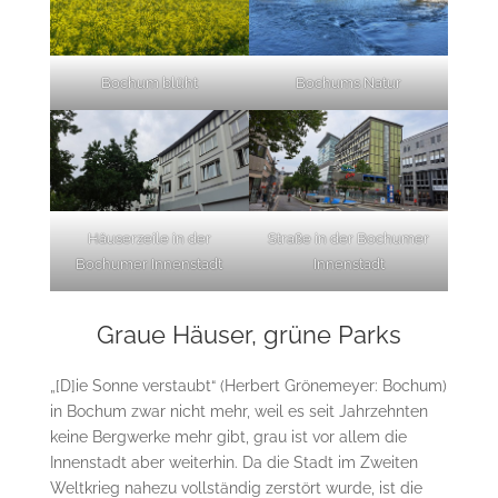
Bochum blüht
Bochums Natur
Häuserzeile in der
Straße in der Bochumer
Bochumer Innenstadt
Innenstadt
Graue Häuser, grüne Parks
„[D]ie Sonne verstaubt“ (Herbert Grönemeyer: Bochum)
in Bochum zwar nicht mehr, weil es seit Jahrzehnten
keine Bergwerke mehr gibt, grau ist vor allem die
Innenstadt aber weiterhin. Da die Stadt im Zweiten
Weltkrieg nahezu vollständig zerstört wurde, ist die