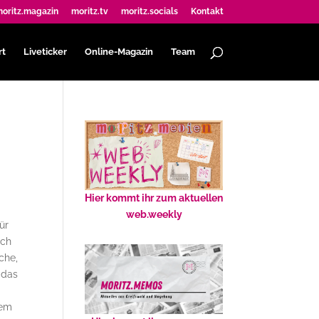
oritz.magazin
moritz.tv
moritz.socials
Kontakt
rt
Liveticker
Online-Magazin
Team
Hier kommt ihr zum aktuellen
web.weekly
ür
och
che,
 das
nem