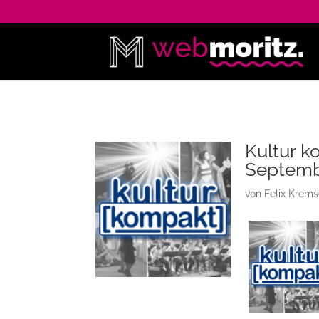
Kultur k
Septem
von
Felix Krems