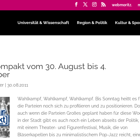
webmoritz.
m
Universität & Wissenschaft
Region & Politik
Kultur & Spo
ompakt vom 30. August bis 4.
ber
er
|
30.08.2011
Wahlkampf, Wahlkampf, Wahlkampf. Bis Sonntag heißt es f
die Parteien noch sich zu profilieren und zu positionieren. D
auch wenn die Parteien Großes geplant haben für diese Wo
in der Stadt gibt es auch noch ein Leben abseits der Politik,
mit einem Theater- und Figurenfestival, Musik, die von
Bläserkapellen bis zu minimalistischem Pop-Jazz reicht, ei