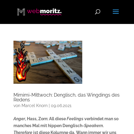
Mimimi-Mittwoch: Denglisch, das Wingdings des
Redens
von
Marcel Knorn
|
09.06.2021
Anger
, Hass, Zorn: All diese
Feelings
verbindet man so
manches Mal mit hippen Denglisch-
Speakern
.
Therefore
ist diese Kolumne da. Wann immer wir uns