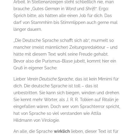
Arbeit. In Stellenanzeigen steht schließlich nie, man
brauche „Gutes
German
in
Word
und
Shrift
“. Ergo:
Sprich bitte, als hätten alle einen Job für dich. Das
darf von Stammhirn bis Stimmlippen auch gerne mal
länger dauern.
„Die Deutsche Sprache schafft sich ab“, murmelt so
mancher (meist männlicher) Zeitungsredakteur – und
hätte mit diesem Text wohl seine Freude gehabt.
Bevor also die Purismus-Blase jubelt, kommt hier ein
Gruß in eigener Sache:
Lieber
Verein Deutsche Sprache
, das ist kein Mimimi für
dich. Die deutsche Sprache ist toll – das ist
unbestritten. Sie kann sich biegen, winden und drehen.
Sie kennt mehr Wörter, als J. R. R. Tolkien auf Ritalin je
eingefallen wären. Doch wer vom Sprachterror spricht,
hat von Sprache so viel verstanden wie Attila
Hildmann von Virologie.
An alle, die Sprache
wirklich
lieben, dieser Text ist für