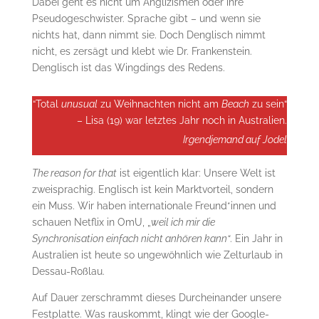
Dabei geht es nicht um Anglizismen oder ihre
Pseudogeschwister. Sprache gibt – und wenn sie
nichts hat, dann nimmt sie. Doch Denglisch nimmt
nicht, es zersägt und klebt wie Dr. Frankenstein.
Denglisch ist das Wingdings des Redens.
“Total
unusual
zu Weihnachten nicht am
Beach
zu sein“
– Lisa (19) war letztes Jahr noch in Australien.
Irgendjemand auf Jodel
The reason for that
ist eigentlich klar: Unsere Welt ist
zweisprachig. Englisch ist kein Marktvorteil, sondern
ein Muss. Wir haben internationale Freund*innen und
schauen Netflix in OmU, „
weil ich mir die
Synchronisation einfach nicht anhören kann“
. Ein Jahr in
Australien ist heute so ungewöhnlich wie Zelturlaub in
Dessau-Roßlau.
Auf Dauer zerschrammt dieses Durcheinander unsere
Festplatte. Was rauskommt, klingt wie der Google-