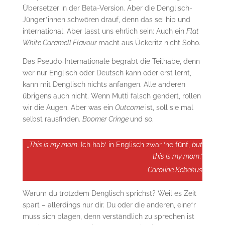
Übersetzer in der Beta-Version. Aber die Denglisch-
Jünger*innen schwören drauf, denn das sei hip und
international. Aber lasst uns ehrlich sein: Auch ein
Flat
White Caramell Flavour
macht aus Ückeritz nicht Soho.
Das Pseudo-Internationale begräbt die Teilhabe, denn
wer nur Englisch oder Deutsch kann oder erst lernt,
kann mit Denglisch nichts anfangen. Alle anderen
übrigens auch nicht. Wenn Mutti falsch gendert, rollen
wir die Augen. Aber was ein
Outcome
ist, soll sie mal
selbst rausfinden.
Boomer Cringe
und so.
„
This is my mom
. Ich hab‘ in Englisch zwar ‘ne fünf,
but
this is my mom
.“
Caroline Kebekus
Warum du trotzdem Denglisch sprichst? Weil es Zeit
spart – allerdings nur dir. Du oder die anderen, eine*r
muss sich plagen, denn verständlich zu sprechen ist