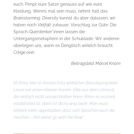
euch. Pimpt eure Sätze genauso auf wie eure
Kleidung. Wenn’s mal sein muss, nehmt halt das
Brainstorming
.
Diversity
kannst du aber dalassen, wir
haben noch
Vielfalt
zuhause. Vorschlag zur Güte: Die
Sprach-Querdenker*innen lassen die
Untergangsmetaphern in der Schublade. Wir anderen
überlegen uns, wann es Denglisch wirklich braucht.
Cringe over
.
Beitragsbild: Marcel Knorn
Hi there, hier ist Annica trotz wirklicher Belustigung beim
Lesen mit einem kleinen Konter-Vibe aus dem Lektorat,
der einfach nicht unsaid bleiben kann: Wenn es erstmal
established ist, dann ist da no way back. Man muss
einfach mehr appreciaten, dass sich Sprachen auch da
mischen – Von daher go with the flow!