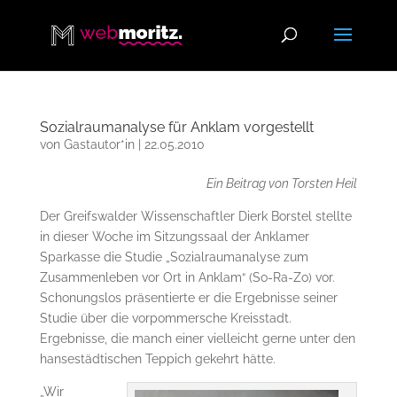
Sozialraumanalyse für Anklam vorgestellt
von
Gastautor*in
|
22.05.2010
Ein Beitrag von Torsten Heil
Der Greifswalder Wissenschaftler Dierk Borstel stellte
in dieser Woche im Sitzungssaal der Anklamer
Sparkasse die Studie „Sozialraumanalyse zum
Zusammenleben vor Ort in Anklam“ (So-Ra-Zo) vor.
Schonungslos präsentierte er die Ergebnisse seiner
Studie über die vorpommersche Kreisstadt.
Ergebnisse, die manch einer vielleicht gerne unter den
hansestädtischen Teppich gekehrt hätte.
„Wir