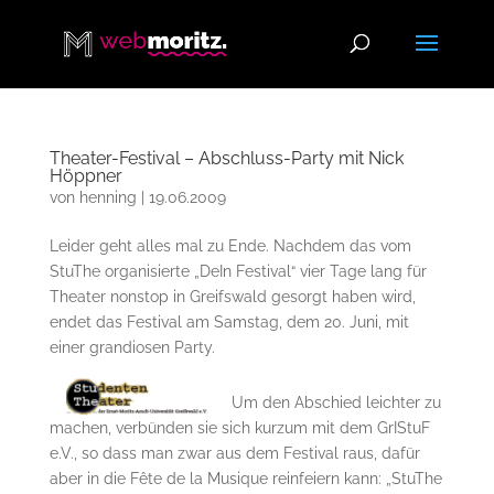
Theater-Festival – Abschluss-Party mit Nick
Höppner
von
henning
|
19.06.2009
Leider geht alles mal zu Ende. Nachdem das vom
StuThe organisierte „DeIn Festival“ vier Tage lang für
Theater nonstop in Greifswald gesorgt haben wird,
endet das Festival am Samstag, dem 20. Juni, mit
einer grandiosen Party.
Um den Abschied leichter zu
machen, verbünden sie sich kurzum mit dem GrIStuF
e.V., so dass man zwar aus dem Festival raus, dafür
aber in die Fête de la Musique reinfeiern kann: „StuThe