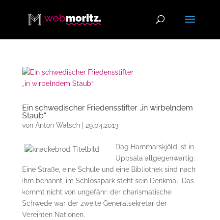
Ein schwedischer Friedensstifter „in wirbelndem
Staub“
von
Anton Walsch
|
29.04.2013
Dag Hammarskjöld ist in
Uppsala allgegenwärtig:
Eine Straße, eine Schule und eine Bibliothek sind nach
ihm benannt, im Schlosspark steht sein Denkmal. Das
kommt nicht von ungefähr: der charismatische
Schwede war der zweite Generalsekretär der
Vereinten Nationen.