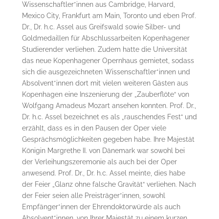
Wissenschaftler*innen aus Cambridge, Harvard,
Mexico City, Frankfurt am Main, Toronto und eben Prof.
Dr., Dr. h.c. Assel aus Greifswald sowie Silber- und
Goldmedaillen für Abschlussarbeiten Kopenhagener
Studierender verliehen. Zudem hatte die Universität
das neue Kopenhagener Opernhaus gemietet, sodass
sich die ausgezeichneten Wissenschaftler*innen und
Absolvent*innen dort mit vielen weiteren Gästen aus
Kopenhagen eine Inszenierung der „Zauberflöte“ von
Wolfgang Amadeus Mozart ansehen konnten. Prof. Dr.,
Dr. h.c. Assel bezeichnet es als „rauschendes Fest“ und
erzählt, dass es in den Pausen der Oper viele
Gesprächsmöglichkeiten gegeben habe. Ihre Majestät
Königin Margrethe II. von Dänemark war sowohl bei
der Verleihungszeremonie als auch bei der Oper
anwesend. Prof. Dr., Dr. h.c. Assel meinte, dies habe
der Feier „Glanz ohne falsche Gravität“ verliehen. Nach
der Feier seien alle Preisträger*innen, sowohl
Empfänger*innen der Ehrendoktorwürde als auch
Absolvent*innen, von Ihrer Majestät zu einem kurzen