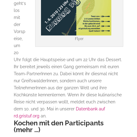
geht‘s
los
mit
der
Vorsp
eise,
Flyer
um
20
Uhr folgt die Hauptspeise und um 22 Uhr das Dessert.
Ihr bereitet jeweils einen Gang gemeinsam mit euren
Team-PartnerInnen zu. Dabei könnt ihr diesmal nicht
nur GreifswalderInnen, sondern auch unsere
TeilnehmerInnen aus der ganzen Welt und ihre
Kochkünste kennenlernen. Wenn ihr diese kulinarische
Reise nicht verpassen wollt, meldet euch zwischen
dem 10. und 30. Mai in unserer
Datenbank auf
rd.gristuf.org
an.
Kochen mit den Participants
(mehr …)