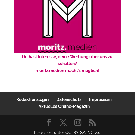
Du hast Interesse, deine Werbung über uns zu
schalten?
moritz.medien macht's möglich!
Redaktionslogin
Datenschutz
Impressum
Aktuelles Online-Magazin
Lizensiert unter CC-BY-SA-NC 2.0