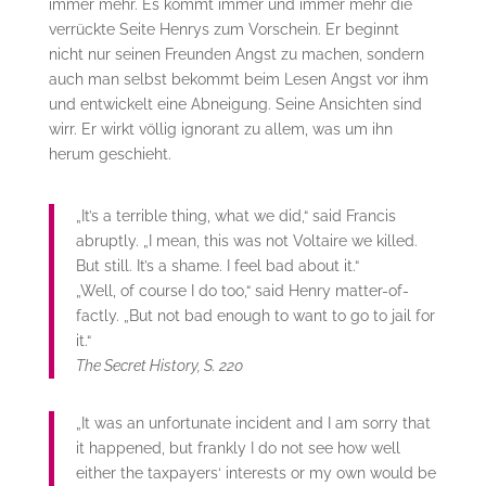
immer mehr. Es kommt immer und immer mehr die
verrückte Seite Henrys zum Vorschein. Er beginnt
nicht nur seinen Freunden Angst zu machen, sondern
auch man selbst bekommt beim Lesen Angst vor ihm
und entwickelt eine Abneigung. Seine Ansichten sind
wirr. Er wirkt völlig ignorant zu allem, was um ihn
herum geschieht.
„It’s a terrible thing, what we did,“ said Francis
abruptly. „I mean, this was not Voltaire we killed.
But still. It’s a shame. I feel bad about it.“
„Well, of course I do too,“ said Henry matter-of-
factly. „But not bad enough to want to go to jail for
it.“
The Secret History, S. 220
„It was an unfortunate incident and I am sorry that
it happened, but frankly I do not see how well
either the taxpayers‘ interests or my own would be