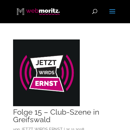
Folge 15 – Club-Szene in
Greifswald
von
JETZT WIRDS ERNST
|
25.11.2018