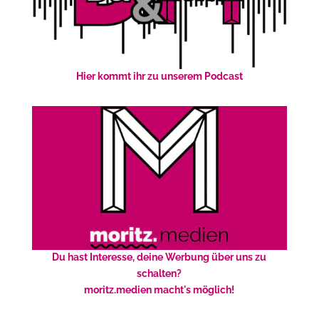
Hier kommt ihr zu unserem Podcast
Du hast Interesse, deine Werbung über uns zu
schalten?
moritz.medien macht's möglich!