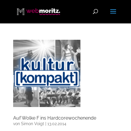
Auf Wolke F ins Hardcorewochenende
von
Simon Voigt
|
13.02.2014